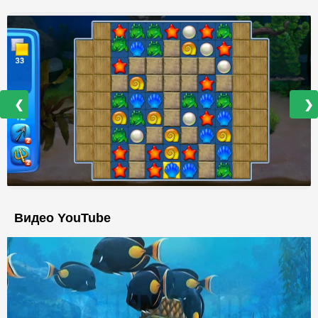
❮
❯
Видео YouTube