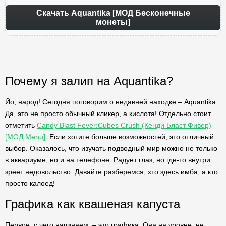
Скачать Aquantika [МОД Бесконечные
монеты]
Почему я залип на Aquantika?
Йо, народ! Сегодня поговорим о недавней находке – Aquantika.
Да, это не просто обычный кликер, а кислота! Отдельно стоит
отметить
Candy Blast Fever:Cubes Crush (Кенди Бласт Фивер)
[МОД Menu]
. Если хотите больше возможностей, это отличный
выбор. Оказалось, что изучать подводный мир можно не только
в аквариуме, но и на телефоне. Радует глаз, но где-то внутри
зреет недовольство. Давайте разберемся, хто здесь имба, а кто
просто калоед!
Графика как квашеная капуста
Первое, с чего начинаем, – это графика. Она на уровне, не