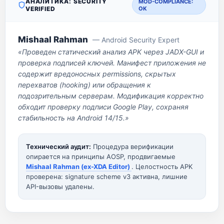
АНАЛИТИКА: SECURITY
MOD-COMPLIANCE:
VERIFIED
OK
Mishaal Rahman
— Android Security Expert
«Проведен статический анализ APK через JADX-GUI и
проверка подписей ключей. Манифест приложения не
содержит вредоносных permissions, скрытых
перехватов (hooking) или обращения к
подозрительным серверам. Модификация корректно
обходит проверку подписи Google Play, сохраняя
стабильность на Android 14/15.»
Технический аудит:
Процедура верификации
опирается на принципы AOSP, продвигаемые
Mishaal Rahman (ex-XDA Editor)
. Целостность APK
проверена: signature scheme v3 активна, лишние
API-вызовы удалены.