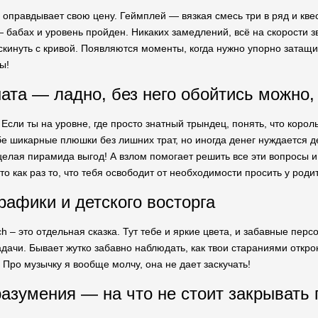
ch оправдывает свою цену. Геймплей — вязкая смесь три в ряд и к
 бабах и уровень пройден. Никаких замедлений, всё на скорости зв
скинуть с кривой. Появляются моменты, когда нужно упорно затащи
ы!
ната — ладно, без него обойтись можно,
. Если ты на уровне, где просто знатный трындец, понять, что коро
бе шикарные плюшки без лишних трат, но иногда денег нуждается 
 целая пирамида выгод! А взлом помогает решить все эти вопросы 
о как раз то, что тебя освободит от необходимости просить у род
рафики и детского восторга
h – это отдельная сказка. Тут тебе и яркие цвета, и забавные перс
дачи. Бывает жутко забавно наблюдать, как твои стараниями откро
Про музычку я вообще молчу, она не дает заскучать!
разумения — на что не стоит закрывать 