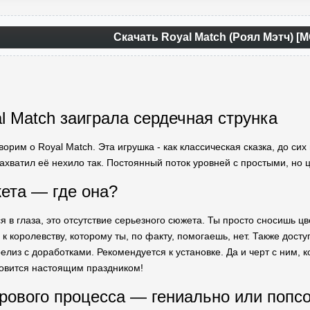
Скачать Royal Match (Роял Мэтч) [
al Match заиграла сердечная струнка
ворим о Royal Match. Эта игрушка - как классическая сказка, до с
захватил её нехило так. Постоянный поток уровней с простыми, но
ета — где она?
ся в глаза, это отсутствие серьезного сюжета. Ты просто сносишь
к королевству, которому ты, по факту, помогаешь, нет. Также дост
из с доработками. Рекомендуется к установке. Да и черт с ним, ко
овится настоящим праздником!
рового процесса — гениально или попс