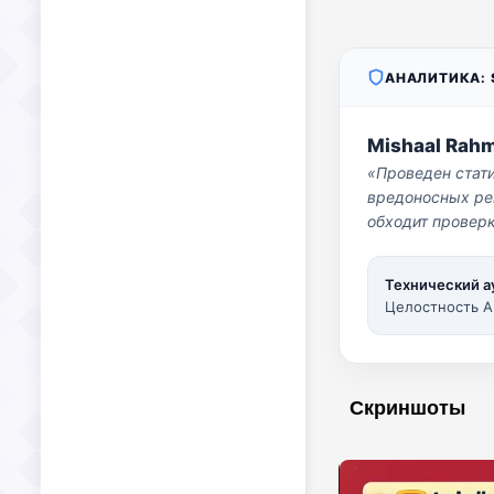
АНАЛИТИКА: S
Mishaal Rah
«Проведен стат
вредоносных per
обходит проверк
Технический а
Целостность A
Скриншоты