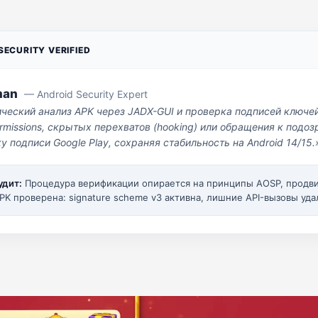
ECURITY VERIFIED
man
— Android Security Expert
ический анализ APK через JADX-GUI и проверка подписей ключе
missions, скрытых перехватов (hooking) или обращения к под
у подписи Google Play, сохраняя стабильность на Android 14/15.
удит:
Процедура верификации опирается на принципы AOSP, прод
PK проверена: signature scheme v3 активна, лишние API-вызовы уда