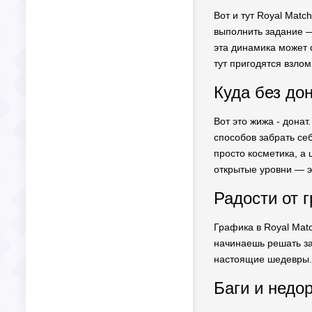
Вот и тут Royal Mat
выполнить задание —
эта динамика может 
тут пригодятся взлом
Куда без до
Вот это жижа - донат
способов забрать се
просто косметика, а
открытые уровни — эт
Радости от г
Графика в Royal Matc
начинаешь решать за
настоящие шедевры. 
Баги и недо