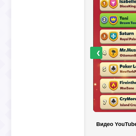
❮
Видео YouTub