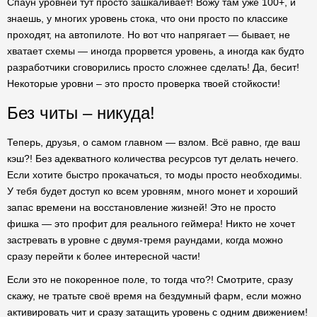
Спаун уровней тут просто зашкаливает! Вожу там уже 100+, и
знаешь, у многих уровень стока, что они просто по классике
проходят, на автопилоте. Но вот что напрягает — бывает, не
хватает схемы — иногда прорвется уровень, а иногда как будто
разработчики сговорились просто сложнее сделать! Да, бесит!
Некоторые уровни – это просто проверка твоей стойкости!
Без читы – никуда!
Теперь, друзья, о самом главном — взлом. Всё равно, где ваш
кэш?! Без адекватного количества ресурсов тут делать нечего.
Если хотите быстро прокачаться, то моды просто необходимы.
У тебя будет доступ ко всем уровням, много монет и хороший
запас времени на восстановление жизней! Это не просто
фишка — это профит для реального геймера! Никто не хочет
застревать в уровне с двумя-тремя раундами, когда можно
сразу перейти к более интересной части!
Если это не покоренное поле, то тогда что?! Смотрите, сразу
скажу, не тратьте своё время на бездумный фарм, если можно
активировать чит и сразу затащить уровень с одним движением!