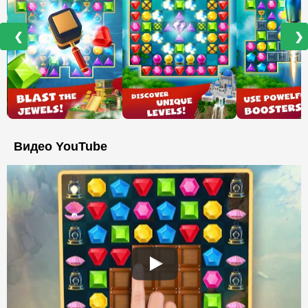
❮
❯
Видео YouTube