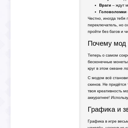
Враги
– ждут м
Головоломки
Честно, иногда тебя
переключатель, но о
пройти без багов и ч
Почему мод 
Теперь о самом сокр
бесконечные монеты? 
круг в этом океане 
С модом всё станови
скинов. Не придётся
твоя креативность мо
аккуратнее! Использ
Графика и з
Графика в игре весь
удивлён, насколько 