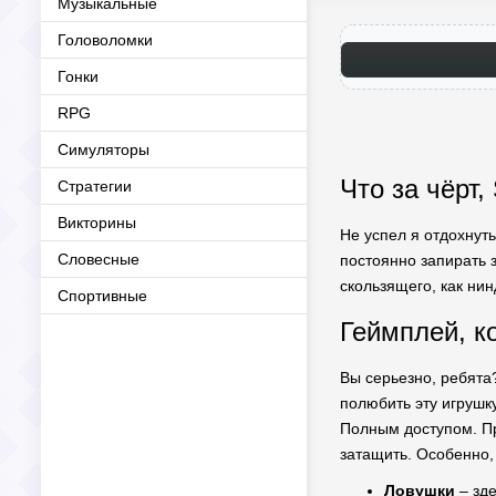
Музыкальные
Головоломки
Гонки
RPG
Симуляторы
Что за чёрт,
Стратегии
Викторины
Не успел я отдохнуть
Словесные
постоянно запирать 
скользящего, как ни
Спортивные
Геймплей, к
Вы серьезно, ребята
полюбить эту игрушку
Полным доступом. Пр
затащить. Особенно,
Ловушки
– зде