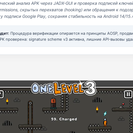
ический анализ APK через JADX-GUI и проверка подписей ключе
missions, скрытых перехватов (hooking) или обращения к под
у подписи Google Play, сохраняя стабильность на Android 14/15.
удит:
Процедура верификации опирается на принципы AOSP, прод
PK проверена: signature scheme v3 активна, лишние API-вызовы уда