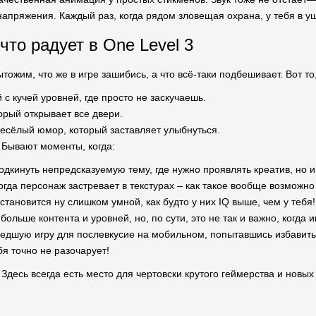
апряжения. Каждый раз, когда рядом зловещая охрана, у тебя в 
 что радует в One Level 3
тожим, что же в игре зашибись, а что всё-таки подбешивает. Вот то
с кучей уровней, где просто не заскучаешь.
орый открывает все двери.
есёлый юмор, который заставляет улыбнуться.
. Бывают моменты, когда:
одкинуть непредсказуемую тему, где нужно проявлять креатив, но 
огда персонаж застревает в текстурах – как такое вообще возмож
становится ну слишком умной, как будто у них IQ выше, чем у тебя!
больше контента и уровней, но, по сути, это не так и важно, когда 
дшую игру для послевкусие на мобильном, попытавшись избавитьс
ебя точно не разочарует!
 Здесь всегда есть место для чертовски крутого геймерства и новы