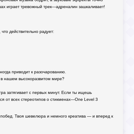
ушах играет тревожный трек—адреналин зашкаливает!
, что действительно радует:
иногда приводит к разочарованию.
но в нашем высокоразвитом мире?
игра затягивает с первых минут. Если ты ищешь
я от всех стереотипов о стикменах—One Level 3
х побед. Твоя шевелюра и немного креатива — и вперед к