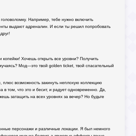
ю головоломку. Например, тебе нужно включить
менты выдают адреналин. И если ты решил попробовать
друг!
и копейки! Хочешь открыть все уровни? Получить
мучаясь? Мод—это твой golden ticket, твой спасательный
я, плюс возможность закинуть неплохую коллекцию
в том, что это и бесит, и радует одновременно. Да,
ожешь затащить на всех уровнях за вечер? Но будьте
анные персонажи и различные локации. Я был немного
—фоновая музыка бодрит, а звуковые эффекты точно