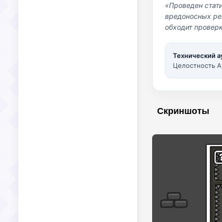
«Проведен стат
вредоносных per
обходит проверк
Технический а
Целостность A
Скриншоты