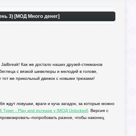
ень 3) [МОД Много денег]
 Jailbreak! Как же достало наших друзей-стикманов
 беглеца с вязкой шевелюры и мелодий в голове,
ё тот же прикольный движок с новыми трюками!
 ждут ловушки, враги и куча загадок, за которые можно
4 Typer - Play and increase y [МОД Unlocked]
. Версия с
провизировать–попробовать разное, чтобы наконец