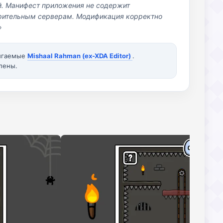
й. Манифест приложения не содержит
озрительным серверам. Модификация корректно
»
вигаемые
Mishaal Rahman (ex-XDA Editor)
.
лены.