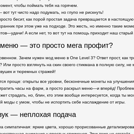
омент, чтобы поймать тебя на горячем.
– вот тут чисто надо подумать, но глупо не рискнуть!
 просто бесит, как порой простая задача превращается в настоящу
хранник при этом уже на подходе. Это жесть, но именно такие мо
итов—удачи! А если нет, то вот тут на помощь приходит наш старый 
меню — это просто мега профит?
овенном. Зачем нужен мод меню в One Level 3? Ответ прост, как тр
Или просто взглянуть на скин своего стикмана в полную силу, не 
ловушек и тюремных стражей!
тся проще: открыты все уровни, бесконечные монеты на улучшени
 тратить часы на фарм, а просто раскрыл меню—и вперёд! Проблема 
жет страдать, но, блин, кто этим вообще интересуется, когда ты м
уй моды с умом, чтобы не испортить себе наслаждение от игры.
вук — неплохая подача
ма симпатичная: яркие цвета, хорошо прорисованные детализиров
качественная анимация у простых стикменов. Звук тоже не отстаёт