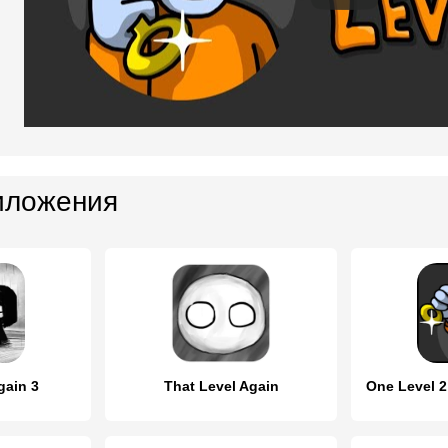
иложения
gain 3
That Level Again