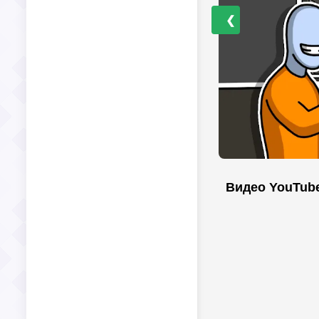
❮
Видео YouTub