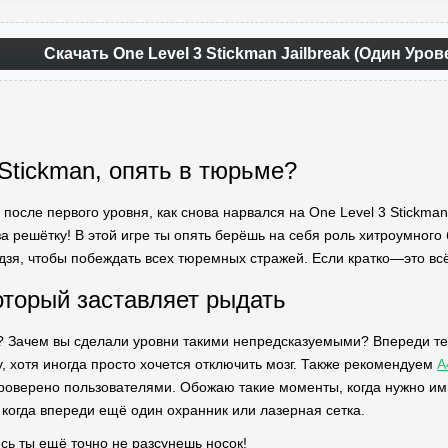
Скачать One Level 3 Stickman Jailbreak (Один Уров
 Stickman, опять в тюрьме?
 после первого уровня, как снова нарвался на One Level 3 Stickman
за решётку! В этой игре ты опять берёшь на себя роль хитроумного
ндзя, чтобы побеждать всех тюремных стражей. Если кратко—это вс
оторый заставляет рыдать
? Зачем вы сделали уровни такими непредсказуемыми? Впереди тебя
, хотя иногда просто хочется отключить мозг. Также рекомендуем
A
оверено пользователями. Обожаю такие моменты, когда нужно им
 когда впереди ещё один охранник или лазерная сетка.
сь ты ещё точно не разсунешь носок!