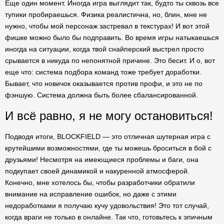
Еще один момент. Иногда игра выглядит так, будто ты сквозь все
тупики пробираешься. Физика реалистична, но, блин, мне не
нужно, чтобы мой персонаж застревал в текстурах! И вот этой
фишке можно было бы подправить. Во время игры натыкаешься
иногда на ситуации, когда твой снайперский выстрел просто
срывается в никуда по непонятной причине. Это бесит. И о, вот
еще что: система подбора команд тоже требует доработки.
Бывает, что новичок оказывается против профи, и это не по
фэншую. Система должна быть более сбалансированной.
И всё равно, я не могу остановиться!
Подводя итоги, BLOCKFIELD — это отличная шутерная игра с
крутейшими возможностями, где ты можешь броситься в бой с
друзьями! Несмотря на имеющиеся проблемы и баги, она
подкупает своей динамикой и накуренной атмосферой.
Конечно, мне хотелось бы, чтобы разработчики обратили
внимание на исправление ошибок, но даже с этими
недоработками я получаю кучу удовольствия! Это тот случай,
когда враги не только в онлайне. Так что, готовьтесь к эпичным