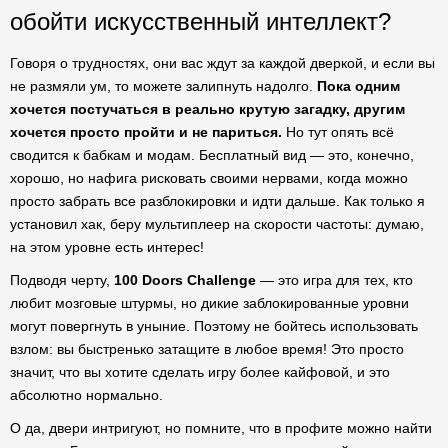
обойти искусственный интеллект?
Говоря о трудностях, они вас ждут за каждой дверкой, и если вы
не размяли ум, то можете залипнуть надолго.
Пока одним
хочется постучаться в реально крутую загадку, другим
хочется просто пройти и не париться.
Но тут опять всё
сводится к бабкам и модам. Бесплатный вид — это, конечно,
хорошо, но нафига рисковать своими нервами, когда можно
просто забрать все разблокировки и идти дальше. Как только я
установил хак, беру мультиплеер на скорости частоты: думаю,
на этом уровне есть интерес!
Подводя черту,
100 Doors Challenge
— это игра для тех, кто
любит мозговые штурмы, но дикие заблокированные уровни
могут повергнуть в уныние. Поэтому не бойтесь использовать
взлом: вы быстренько затащите в любое время! Это просто
значит, что вы хотите сделать игру более кайфовой, и это
абсолютно нормально.
О да, двери интригуют, но помните, что в профите можно найти