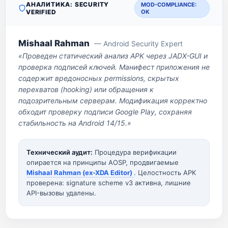
АНАЛИТИКА: SECURITY
MOD-COMPLIANCE:
VERIFIED
OK
Mishaal Rahman
— Android Security Expert
«Проведен статический анализ APK через JADX-GUI и
проверка подписей ключей. Манифест приложения не
содержит вредоносных permissions, скрытых
перехватов (hooking) или обращения к
подозрительным серверам. Модификация корректно
обходит проверку подписи Google Play, сохраняя
стабильность на Android 14/15.»
Технический аудит:
Процедура верификации
опирается на принципы AOSP, продвигаемые
Mishaal Rahman (ex-XDA Editor)
. Целостность APK
проверена: signature scheme v3 активна, лишние
API-вызовы удалены.