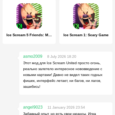
Ice Scream 5 Friends: Mike
Ice Scream 1: Scary Game
asmo2009
8 July 2026 18:20
Этот мод для Ice Scream United просто огонь,
реально залетело интересное нововведение с
новыми картами! Давно не видел таких годных
фишек, интерфейс летает, ни багов, ни лагов,
зашибись!
angel9023
11 January 2026 23:54
Забавный опыт, но есть свои нюансы. Игра