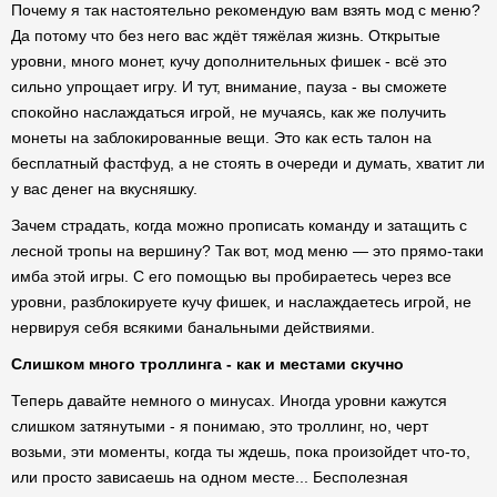
Почему я так настоятельно рекомендую вам взять мод с меню?
Да потому что без него вас ждёт тяжёлая жизнь. Открытые
уровни, много монет, кучу дополнительных фишек - всё это
сильно упрощает игру. И тут, внимание, пауза - вы сможете
спокойно наслаждаться игрой, не мучаясь, как же получить
монеты на заблокированные вещи. Это как есть талон на
бесплатный фастфуд, а не стоять в очереди и думать, хватит ли
у вас денег на вкусняшку.
Зачем страдать, когда можно прописать команду и затащить с
лесной тропы на вершину? Так вот, мод меню — это прямо-таки
имба этой игры. С его помощью вы пробираетесь через все
уровни, разблокируете кучу фишек, и наслаждаетесь игрой, не
нервируя себя всякими банальными действиями.
Слишком много троллинга - как и местами скучно
Теперь давайте немного о минусах. Иногда уровни кажутся
слишком затянутыми - я понимаю, это троллинг, но, черт
возьми, эти моменты, когда ты ждешь, пока произойдет что-то,
или просто зависаешь на одном месте... Бесполезная