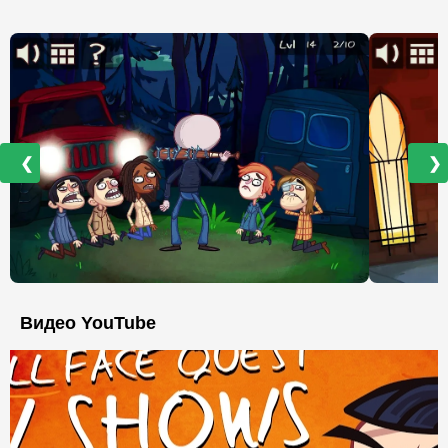
❮
❯
Видео YouTube