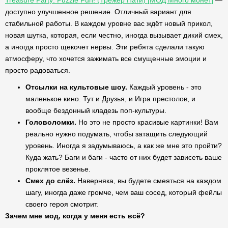
Treasure Party: Puzzle Fun! (Трежер Пати) [МОД Много монет]
—
доступно улучшенное решение. Отличный вариант для
стабильной работы. В каждом уровне вас ждёт новый прикол,
новая шутка, которая, если честно, иногда вызывает дикий смех,
а иногда просто щекочет нервы. Эти ребята сделали такую
атмосферу, что хочется зажимать все смущенные эмоции и
просто радоваться.
Отсылки на культовые шоу.
Каждый уровень - это
маленькое кино. Тут и Друзья, и Игра престолов, и
вообще бездонный кладезь поп-культуры.
Головоломки.
Но это не просто красивые картинки! Вам
реально нужно подумать, чтобы затащить следующий
уровень. Иногда я задумываюсь, а как же мне это пройти?
Куда жать? Баги и баги - часто от них будет зависеть ваше
проклятое везенье.
Смех до слёз.
Наверняка, вы будете смеяться на каждом
шагу, иногда даже громче, чем ваш сосед, который фейлы
своего героя смотрит.
Зачем мне мод, когда у меня есть всё?