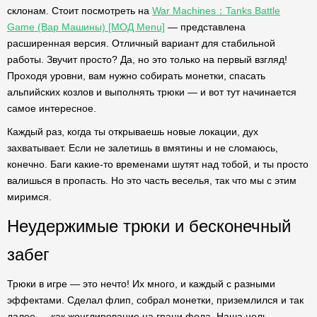
склонам. Стоит посмотреть на
War Machines：Tanks Battle
Game (Вар Машины) [МОД Menu]
— представлена
расширенная версия. Отличный вариант для стабильной
работы. Звучит просто? Да, но это только на первый взгляд!
Проходя уровни, вам нужно собирать монетки, спасать
альпийских козлов и выполнять трюки — и вот тут начинается
самое интересное.
Каждый раз, когда ты открываешь новые локации, дух
захватывает. Если не залетишь в вмятины и не сломаюсь,
конечно. Баги какие-то временами шутят над тобой, и ты просто
валишься в пропасть. Но это часть веселья, так что мы с этим
миримся.
Неудержимые трюки и бесконечный
забег
Трюки в игре — это нечто! Их много, и каждый с разными
эффектами. Сделал флип, собрал монетки, приземлился и так
далее — как жонглирование на грани фола. Наша цель —