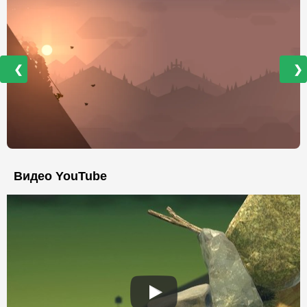
❮
❯
Видео YouTube