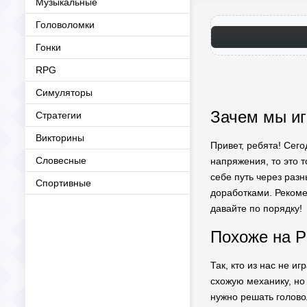
Музыкальные
Головоломки
Гонки
RPG
Симуляторы
Зачем мы иг
Стратегии
Викторины
Привет, ребята! Сего
Словесные
напряжения, то это т
себе путь через раз
Спортивные
доработками. Рекомен
давайте по порядку!
Похоже на P
Так, кто из нас не иг
схожую механику, но
нужно решать голово