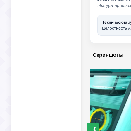
обходит проверк
Технический а
Целостность A
Скриншоты
❮