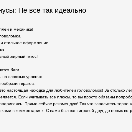
усы: Не все так идеально
плей и механика!
ловоломки.
 и стильное оформление.
ка.
вный жирный плюс!
ются баги.
ь на сложных уровнях.
нообразия врагов.
— это настоящая находка для любителей головоломок! За столько л
деляется. Если учитывать все плюсы, то вы просто обязаны попробо
 запариваясь. Прямо сейчас рекомендую! Так что запаситесь терпе
ехами в комментариях. С вами был ваш игровой друг, до новых встр