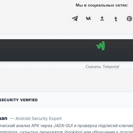
Мы в социальных сетях:
Скачать Teleportal
ECURITY VERIFIED
man
— Android Security Expert
ический анализ APK через JADX-GUI и проверка подписей ключе
missions, скрытых перехватов (hooking) или обращения к под