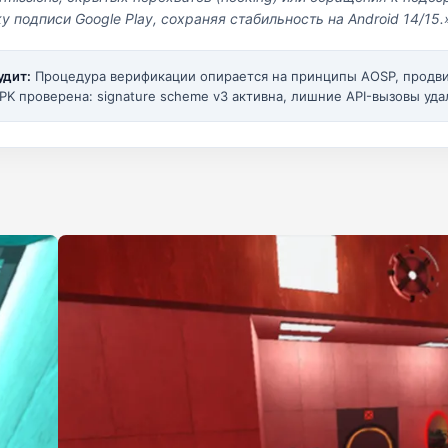
у подписи Google Play, сохраняя стабильность на Android 14/15.
удит:
Процедура верификации опирается на принципы AOSP, прод
PK проверена: signature scheme v3 активна, лишние API-вызовы уда