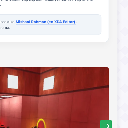
»
вигаемые
Mishaal Rahman (ex-XDA Editor)
.
лены.
❯