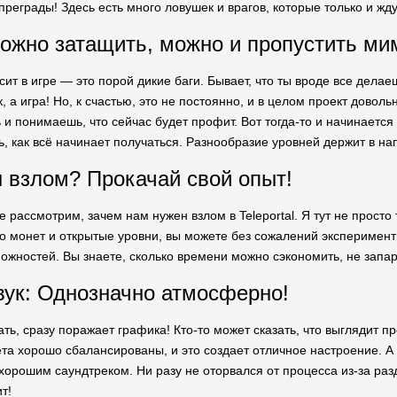
 преграды! Здесь есть много ловушек и врагов, которые только и ждут
ожно затащить, можно и пропустить ми
ит в игре — это порой дикие баги. Бывает, что ты вроде все делае
к, а игра! Но, к счастью, это не постоянно, и в целом проект довол
 и понимаешь, что сейчас будет профит. Вот тогда-то и начинаетс
, как всё начинает получаться. Разнообразие уровней держит в нап
 взлом? Прокачай свой опыт!
е рассмотрим, зачем нам нужен взлом в Teleportal. Я тут не прост
ого монет и открытые уровни, вы можете без сожалений эксперимен
ожностей. Вы знаете, сколько времени можно сэкономить, не запа
вук: Однозначно атмосферно!
ть, сразу поражает графика! Кто-то может сказать, что выглядит п
та хорошо сбалансированы, и это создает отличное настроение. А 
 хорошим саундтреком. Ни разу не оторвался от процесса из-за р
т!