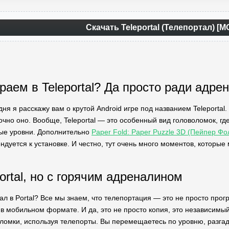
Скачать Teleportal (Телепортал) [
раем в Teleportal? Да просто ради адре
дня я расскажу вам о крутой Android игре под названием Teleportal. 
очно оно. Вообще, Teleportal — это особенный вид головоломок, гд
ные уровни. Дополнительно
Paper Fold: Paper Puzzle 3D (Пейпер Фо
дуется к установке. И честно, тут очень много моментов, которые
ortal, но с горячим адреналином
рал в Portal? Все мы знаем, что телепортация — это не просто прогре
 в мобильном формате. И да, это не просто копия, это независимы
ломки, используя телепорты. Вы перемещаетесь по уровню, разгады