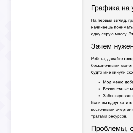
Графика на у
На первый взгляд, г
начинаешь понимать, 
одну серую массу. Э
Зачем нуже
Ребята, давайте гов
бесконечными монетам
будто мне кинули ско
Мод меню доба
Бесконечные м
Заблокированн
Если вы вдруг хотите
восточными очертани
тратами ресурсов.
Проблемы, с