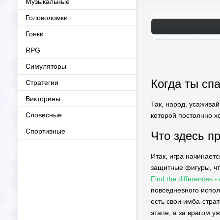
Музыкальные
Головоломки
Гонки
RPG
Симуляторы
Когда ты спа
Стратегии
Викторины
Так, народ, усаживай
Словесные
которой постоянно хо
Спортивные
Что здесь п
Итак, игра начинает
защитные фигуры, чт
Find the differences
повседневного исполь
есть свои имба-страт
этапе, а за врагом у