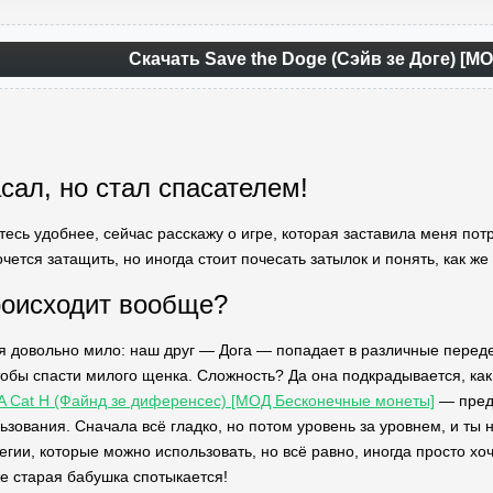
Скачать Save the Doge (Сэйв зе Доге) [М
сал, но стал спасателем!
тесь удобнее, сейчас расскажу о игре, которая заставила меня потр
чется затащить, но иногда стоит почесать затылок и понять, как же 
роисходит вообще?
ся довольно мило: наш друг — Дога — попадает в различные переде
обы спасти милого щенка. Сложность? Да она подкрадывается, как 
 - A Cat H (Файнд зе диференсес) [МОД Бесконечные монеты]
— пред
зования. Сначала всё гладко, но потом уровень за уровнем, и ты н
егии, которые можно использовать, но всё равно, иногда просто хо
же старая бабушка спотыкается!