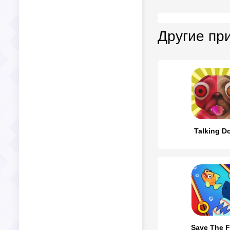
Другие пр
Talking D
Save The F