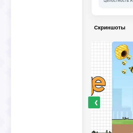
Целостность A
Скриншоты
❮