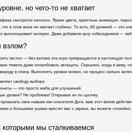
ровне, но чего-то не хватает
рафика смотрится неплохо. Яркие цвета, приятные анимации, персо
что в этом всем не хватает глубины. То есть, 60 уровней — это кл
то выхолощивает интерес. Даже добавили кучу собеседников — заб
н взлом?
орить честно — без взлома эта игра превращается в настоящую пы
и тяжело даже попробовать затащить. Серьезно, когда я вижу, что
вороду в спину. Выполнять уровни можно, но процесс сильно затяги
вляет свободу выбора.
онеты — это просто имба для улучшений.
ые уровни? Не проблема! Открываю их по щелчку.
 прокачать свои навыки как спасателя Дога, вам этот взлом дейст
ями и большими ушами крестит вас с экрана, вы можете спокойно 
 которыми мы сталкиваемся