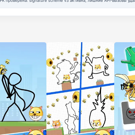
PK проверена: signature scheme v3 активна, лишние API-вызовы уда