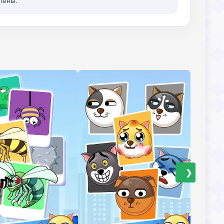
лены.
❯