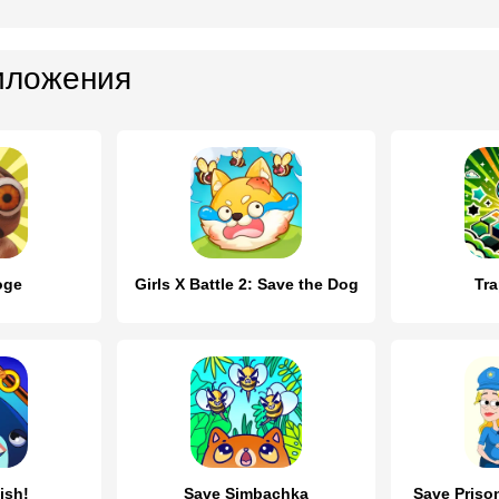
иложения
oge
Girls X Battle 2: Save the Dog
Tra
ish!
Save Simbachka
Save Priso