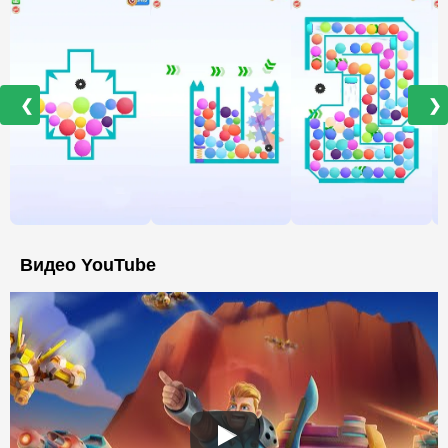
❮
❯
Видео YouTube