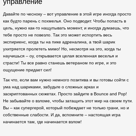
управление
Давайте по чесноку – вот управление в этой игре иногда просто
как будто парень с похмелья. Оно подводит. Чтобы попасть в
цель, нужно как-то нащупывать момент, и иногда думаешь, что
тебе просто не повезло. Так это может испортить весь
экспириенс, когда ты на пике адреналина, а твой шарик
ухитряется пролететь мимо! Но, несмотря на это, когда ты
научишься – оу, открывается целая вселенная веселья и
страсти! Ты все равно станешь ветераном по игре, и это
ощущение придает сил!
Так что, если вам нужно немного позитива и вы готовы сойти с
ума над шариками, забудьте о сложных арках и
заскриптованных сюжетах. Просто зайдите в Bounce and Pop!
Не забывайте о взломе, чтобы затащить этот мир на своем пути.
Вы – как супергерой, который побеждает не только грани, но и
собственные слабости. И да, вспомните – настоящая игра
начинается там, где начинается взлом!