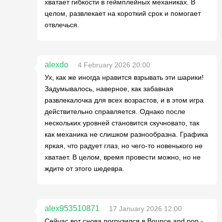
хватает гибкости в геймплейных механиках. В
целом, развлекает на короткий срок и помогает
отвлечься.
alexdo
4 February 2026 20:00
Ух, как же иногда нравится взрывать эти шарики!
Задумывалось, наверное, как забавная
развлекалочка для всех возрастов, и в этом игра
действительно справляется. Однако после
нескольких уровней становится скучновато, так
как механика не слишком разнообразна. Графика
яркая, что радует глаз, но чего-то новенького не
хватает. В целом, время провести можно, но не
ждите от этого шедевра.
alex953510871
17 January 2026 12:00
Сейчас вот снова погрузился в Bounce and pop -