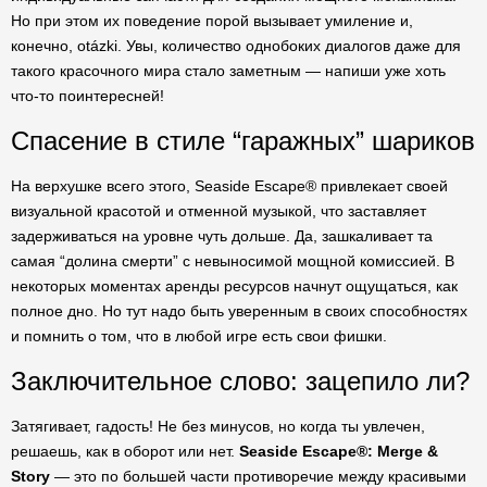
Но при этом их поведение порой вызывает умиление и,
конечно, otázki. Увы, количество однобоких диалогов даже для
такого красочного мира стало заметным — напиши уже хоть
что-то поинтересней!
Спасение в стиле “гаражных” шариков
На верхушке всего этого, Seaside Escape® привлекает своей
визуальной красотой и отменной музыкой, что заставляет
задерживаться на уровне чуть дольше. Да, зашкаливает та
самая “долина смерти” с невыносимой мощной комиссией. В
некоторых моментах аренды ресурсов начнут ощущаться, как
полное дно. Но тут надо быть уверенным в своих способностях
и помнить о том, что в любой игре есть свои фишки.
Заключительное слово: зацепило ли?
Затягивает, гадость! Не без минусов, но когда ты увлечен,
решаешь, как в оборот или нет.
Seaside Escape®: Merge &
Story
— это по большей части противоречие между красивыми