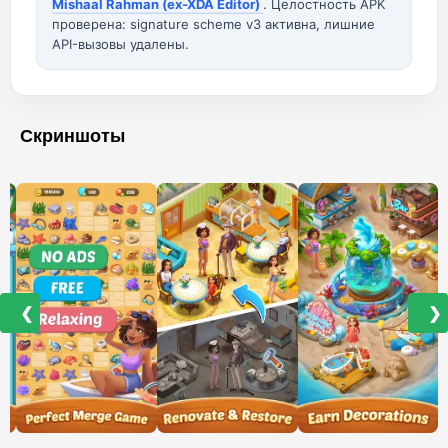
Mishaal Rahman (ex-XDA Editor)
. Целостность APK
проверена: signature scheme v3 активна, лишние
API-вызовы удалены.
Скриншоты
❮
❯