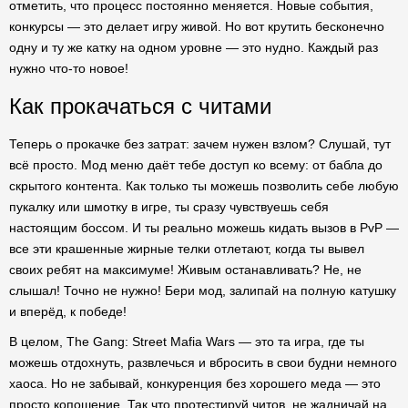
отметить, что процесс постоянно меняется. Новые события,
конкурсы — это делает игру живой. Но вот крутить бесконечно
одну и ту же катку на одном уровне — это нудно. Каждый раз
нужно что-то новое!
Как прокачаться с читами
Теперь о прокачке без затрат: зачем нужен взлом? Слушай, тут
всё просто. Мод меню даёт тебе доступ ко всему: от бабла до
скрытого контента. Как только ты можешь позволить себе любую
пукалку или шмотку в игре, ты сразу чувствуешь себя
настоящим боссом. И ты реально можешь кидать вызов в PvP —
все эти крашенные жирные телки отлетают, когда ты вывел
своих ребят на максимуме! Живым останавливать? Не, не
слышал! Точно не нужно! Бери мод, залипай на полную катушку
и вперёд, к победе!
В целом, The Gang: Street Mafia Wars — это та игра, где ты
можешь отдохнуть, развлечься и вбросить в свои будни немного
хаоса. Но не забывай, конкуренция без хорошего меда — это
просто копошение. Так что протестируй читов, не жадничай на