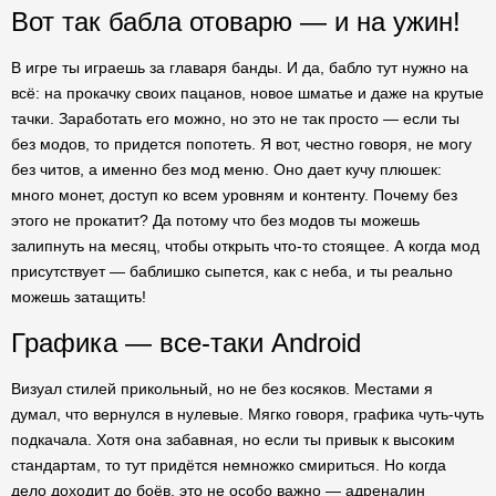
Вот так бабла отоварю — и на ужин!
В игре ты играешь за главаря банды. И да, бабло тут нужно на
всё: на прокачку своих пацанов, новое шматье и даже на крутые
тачки. Заработать его можно, но это не так просто — если ты
без модов, то придется попотеть. Я вот, честно говоря, не могу
без читов, а именно без мод меню. Оно дает кучу плюшек:
много монет, доступ ко всем уровням и контенту. Почему без
этого не прокатит? Да потому что без модов ты можешь
залипнуть на месяц, чтобы открыть что-то стоящее. А когда мод
присутствует — баблишко сыпется, как с неба, и ты реально
можешь затащить!
Графика — все-таки Android
Визуал стилей прикольный, но не без косяков. Местами я
думал, что вернулся в нулевые. Мягко говоря, графика чуть-чуть
подкачала. Хотя она забавная, но если ты привык к высоким
стандартам, то тут придётся немножко смириться. Но когда
дело доходит до боёв, это не особо важно — адреналин