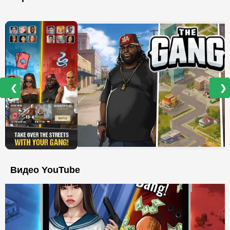
❮
❯
Видео YouTube