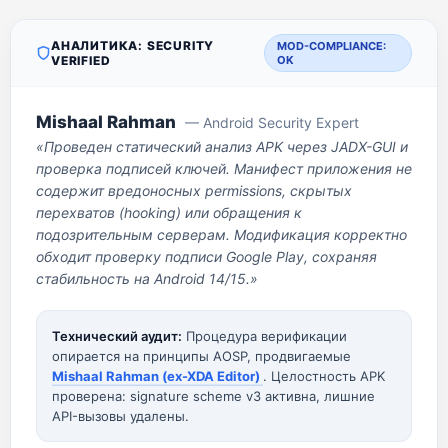
АНАЛИТИКА: SECURITY
MOD-COMPLIANCE:
VERIFIED
OK
Mishaal Rahman
— Android Security Expert
«Проведен статический анализ APK через JADX-GUI и
проверка подписей ключей. Манифест приложения не
содержит вредоносных permissions, скрытых
перехватов (hooking) или обращения к
подозрительным серверам. Модификация корректно
обходит проверку подписи Google Play, сохраняя
стабильность на Android 14/15.»
Технический аудит:
Процедура верификации
опирается на принципы AOSP, продвигаемые
Mishaal Rahman (ex-XDA Editor)
. Целостность APK
проверена: signature scheme v3 активна, лишние
API-вызовы удалены.