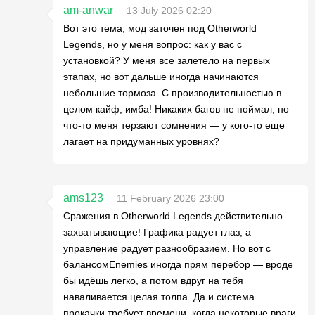
am-anwar
13 July 2026 02:20
Вот это тема, мод заточен под Otherworld
Legends, но у меня вопрос: как у вас с
установкой? У меня все залетело на первых
этапах, но вот дальше иногда начинаются
небольшие тормоза. С производительностью в
целом кайф, имба! Никаких багов не поймал, но
что-то меня терзают сомнения — у кого-то еще
лагает на придуманных уровнях?
ams123
11 February 2026 23:00
Сражения в Otherworld Legends действительно
захватывающие! Графика радует глаз, а
управление радует разнообразием. Но вот с
балансомEnemies иногда прям перебор — вроде
бы идёшь легко, а потом вдруг на тебя
наваливается целая толпа. Да и система
прокачки требует времени, когда некоторые враги