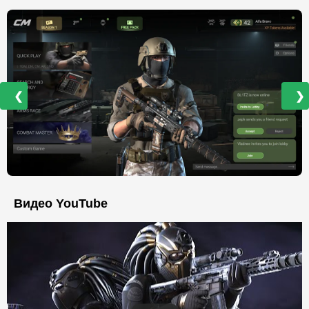
❮
❯
Видео YouTube