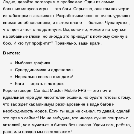
Ладно, давайте поговорим о проблемах. Один из самых
больших минусов игры — это баги. Серьезно, они там как черти
из табакерки выскакивают. Разработчики явно не очень уделяют
внимание обновлениям, и в этом плане — больно. Чувствуется,
что где-то что-то не дотянули. Вы, конечно, можете наткнуться
на забавные глюки, но иногда это приводит к полному фейлу в
бою. И кто тут профитит? Правильно, ваши враги.
В итоге:
Имбовая графика.
Супердинамика и адреналин.
Нереально весело с модами!
Баги — играть в лотерею.
Короче говоря, Combat Master Mobile FPS — это почти
идеальная игра для любителей экшена, но будьте готовы к тому,
что вас ждет как минимум разочарование в виде багов и
необходимость модов. Если ты еще не скачал, то давай, сделай
это прямо сейчас! Но не забудьте, что иногда лучше поиграть с
читалкой, чем мучиться в битвах без шансов. Удачи вам, ребята,
рано или поздно мы всех завалим!