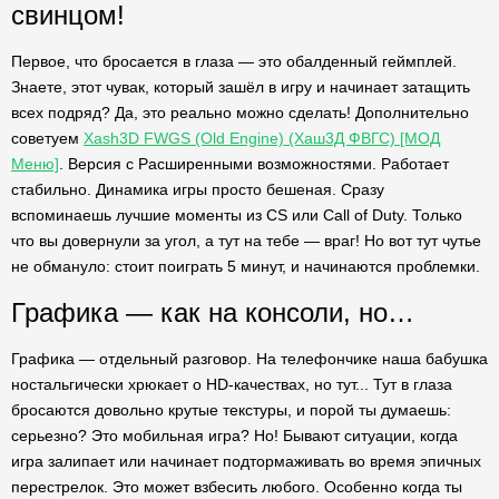
свинцом!
Первое, что бросается в глаза — это обалденный геймплей.
Знаете, этот чувак, который зашёл в игру и начинает затащить
всех подряд? Да, это реально можно сделать! Дополнительно
советуем
Xash3D FWGS (Old Engine) (Хаш3Д ФВГС) [МОД
Меню]
. Версия с Расширенными возможностями. Работает
стабильно. Динамика игры просто бешеная. Сразу
вспоминаешь лучшие моменты из CS или Call of Duty. Только
что вы довернули за угол, а тут на тебе — враг! Но вот тут чутье
не обмануло: стоит поиграть 5 минут, и начинаются проблемки.
Графика — как на консоли, но…
Графика — отдельный разговор. На телефончике наша бабушка
ностальгически хрюкает о HD-качествах, но тут... Тут в глаза
бросаются довольно крутые текстуры, и порой ты думаешь:
серьезно? Это мобильная игра? Но! Бывают ситуации, когда
игра залипает или начинает подтормаживать во время эпичных
перестрелок. Это может взбесить любого. Особенно когда ты