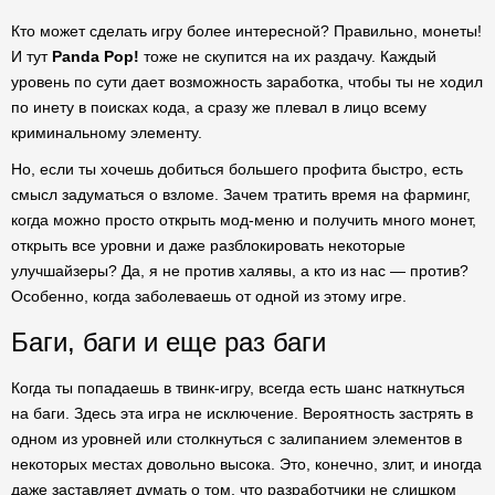
Кто может сделать игру более интересной? Правильно, монеты!
И тут
Panda Pop!
тоже не скупится на их раздачу. Каждый
уровень по сути дает возможность заработка, чтобы ты не ходил
по инету в поисках кода, а сразу же плевал в лицо всему
криминальному элементу.
Но, если ты хочешь добиться большего профита быстро, есть
смысл задуматься о взломе. Зачем тратить время на фарминг,
когда можно просто открыть мод-меню и получить много монет,
открыть все уровни и даже разблокировать некоторые
улучшайзеры? Да, я не против халявы, а кто из нас — против?
Особенно, когда заболеваешь от одной из этому игре.
Баги, баги и еще раз баги
Когда ты попадаешь в твинк-игру, всегда есть шанс наткнуться
на баги. Здесь эта игра не исключение. Вероятность застрять в
одном из уровней или столкнуться с залипанием элементов в
некоторых местах довольно высока. Это, конечно, злит, и иногда
даже заставляет думать о том, что разработчики не слишком