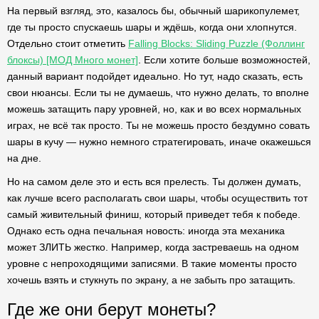
На первый взгляд, это, казалось бы, обычный шарикопулемет,
где ты просто спускаешь шары и ждёшь, когда они хлопнутся.
Отдельно стоит отметить
Falling Blocks: Sliding Puzzle (Фоллинг
блоксы) [МОД Много монет]
. Если хотите больше возможностей,
данный вариант подойдет идеально. Но тут, надо сказать, есть
свои нюансы. Если ты не думаешь, что нужно делать, то вполне
можешь затащить пару уровней, но, как и во всех нормальных
играх, не всё так просто. Ты не можешь просто бездумно совать
шары в кучу — нужно немного стратегировать, иначе окажешься
на дне.
Но на самом деле это и есть вся прелесть. Ты должен думать,
как лучше всего располагать свои шары, чтобы осуществить тот
самый живительный финиш, который приведет тебя к победе.
Однако есть одна печальная новость: иногда эта механика
может ЗЛИТЬ жестко. Например, когда застреваешь на одном
уровне с непроходящими записями. В такие моменты просто
хочешь взять и стукнуть по экрану, а не забыть про затащить.
Где же они берут монеты?