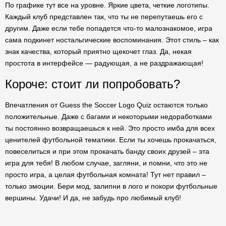
По графике тут все на уровне. Яркие цвета, четкие логотипы.
Каждый клуб представлен так, что ты не перепутаешь его с
другим. Даже если тебе попадется что-то малознакомое, игра
сама подкинет ностальгические воспоминания. Этот стиль – как
знак качества, который приятно щекочет глаз. Да, некая
простота в интерфейсе — радующая, а не раздражающая!
Короче: стоит ли попробовать?
Впечатления от Guess the Soccer Logo Quiz остаются только
положительные. Даже с багами и некоторыми недоработками
ты постоянно возвращаешься к ней. Это просто имба для всех
ценителей футбольной тематики. Если ты хочешь прокачаться,
повеселиться и при этом прокачать банду своих друзей – эта
игра для тебя! В любом случае, загляни, и помни, что это не
просто игра, а целая футбольная комната! Тут нет правил –
только эмоции. Бери мод, залипни в лого и покори футбольные
вершины. Удачи! И да, не забудь про любимый клуб!