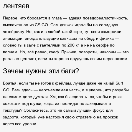
лентяев
Первое, что бросается в глаза — эдакая псевдореалистичность,
выхваченная из CS:GO. Сам движок играл бы на солидную
четвёрочку. Но, как и в любой такой игре, тут свои заморочки:
анимации, иногда плывущие как чаша на обед, и физика —
словно ты в зале с гантелями по 200 кг, а не на серфе по
волнам! Но, всё равно, каеф. Прыжки, повороты, наклоны — это
реально цепляет, если ты хорошо орудуешь своим персонажем.
Зачем нужны эти баги?
Братья, если ты не готов к фейлам, лучше даже не качай Surf
GO. Баги здесь — неотъемлемая часть, и я уверен, что разрабы
на самом деле думали: Хм, как бы сделать так, чтобы игроки
хохотали под шутки, когда их неожиданно закидывает в
текстуры? Согласитесь, это не самый лучший фокус для
задрота, который уже настроил свою стратегию на проскок
через все уровни.