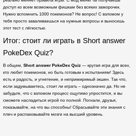
реально меняет правила игры. С мод меню ты получаешь
доступ ко всем возможным фишкам без всяких заморочек.
Нужно вспомнить 1000 покемонов? Не вопрос! С взломом у
тебя просто заваливаешься на нужные вопросы и выносишь
этот тест с лёгкостью.
Итог: стоит ли играть в Short answer
PokeDex Quiz?
В общем,
Short answer PokeDex Quiz
— крутая игра для всех,
кто любит покемонов, но быть готовым к испытаниям! Здесь
есть и радость, и угнетение, и непримиримый экшен. Так что,
если задумываетесь, стоит ли играть – однозначно да. Но не
забудьте, что с взломом процесс ощутимо упростится, и вы
сможете насладиться игрой по полной. Погнали, друзья,
показывайте, на что вы способны! Сбрасывайте эти знания с
плеч и распаковывайте мозги на высший уровень.