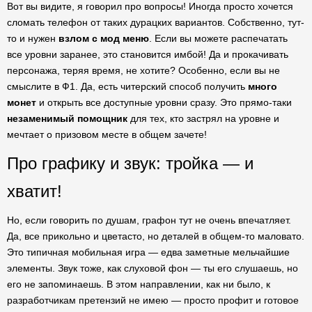
Вот вы видите, я говорил про вопросы! Иногда просто хочется
сломать телефон от таких дурацких вариантов. Собственно, тут-
то и нужен
взлом с мод меню
. Если вы можете распечатать
все уровни заранее, это становится имбой! Да и прокачивать
персонажа, теряя время, не хотите? Особенно, если вы не
смыслите в Ф1. Да, есть читерский способ получить
много
монет
и открыть все доступные уровни сразу. Это прямо-таки
незаменимый помощник
для тех, кто застрял на уровне и
мечтает о призовом месте в общем зачете!
Про графику и звук: тройка — и
хватит!
Но, если говорить по душам, графон тут не очень впечатляет.
Да, все прикольно и цветасто, но деталей в общем-то маловато.
Это типичная мобильная игра — едва заметные мельчайшие
элементы. Звук тоже, как слуховой фон — ты его слушаешь, но
его не запоминаешь. В этом направлении, как ни было, к
разработчикам претензий не имею — просто профит и готовое