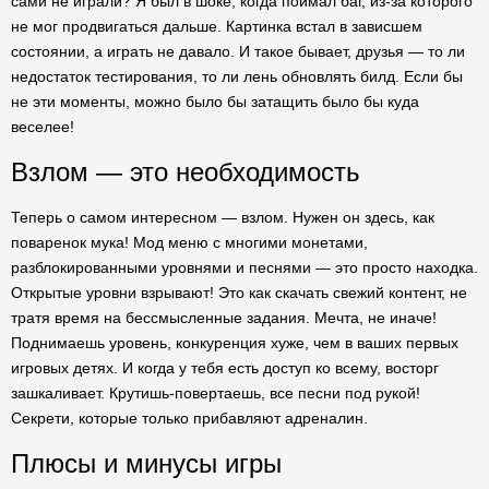
сами не играли? Я был в шоке, когда поймал баг, из-за которого
не мог продвигаться дальше. Картинка встал в зависшем
состоянии, а играть не давало. И такое бывает, друзья — то ли
недостаток тестирования, то ли лень обновлять билд. Если бы
не эти моменты, можно было бы затащить было бы куда
веселее!
Взлом — это необходимость
Теперь о самом интересном — взлом. Нужен он здесь, как
поваренок мука! Мод меню с многими монетами,
разблокированными уровнями и песнями — это просто находка.
Открытые уровни взрывают! Это как скачать свежий контент, не
тратя время на бессмысленные задания. Мечта, не иначе!
Поднимаешь уровень, конкуренция хуже, чем в ваших первых
игровых детях. И когда у тебя есть доступ ко всему, восторг
зашкаливает. Крутишь-повертаешь, все песни под рукой!
Секрети, которые только прибавляют адреналин.
Плюсы и минусы игры