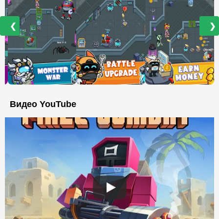
❮
❯
Видео YouTube