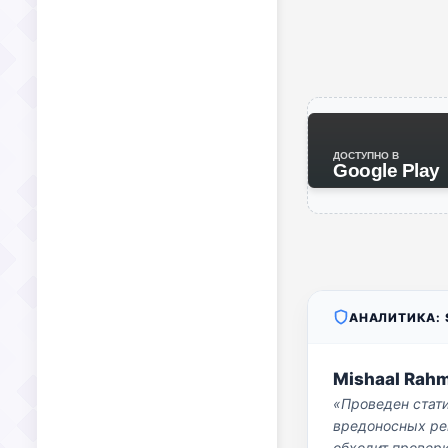
ДОСТУПНО В
Google Play
АНАЛИТИКА: S
Mishaal Rah
«Проведен стат
вредоносных per
обходит проверк