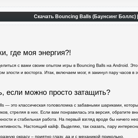
Скачать Bouncing Balls (Баунсинг Боллс)
и, где моя энергия?!
елиться с вами своим опытом игры в Bouncing Balls на Android. Это
 злости и восторга. Итак, включаем мозг, я закинул пару часов в эт
ь, если можно просто затащить?
lls — это классическая головоломка с забавными шариками, которые
иков, стреляя в них. Если вам понравилась эта версия, обратите в
ости и стабильная работа. На первый взгляд вроде бы ничего необ
иктивность. Настоящий кайф. Выделяю, так сказать, пару интересн
азную окрасу – приятно глазу, да и с механикой прикольно.