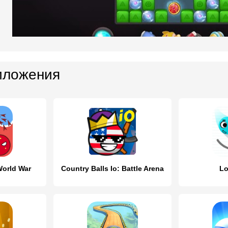
иложения
World War
Country Balls Io: Battle Arena
Lo