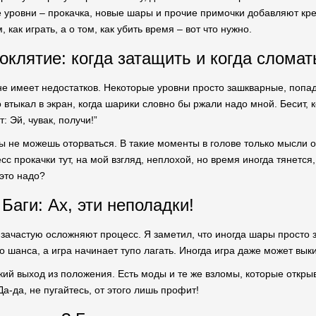
 уровни – прокачка, новые шары и прочие примочки добавляют кре
 как играть, а о том, как убить время – вот что нужно.
оклятие: когда затащить и когда сломат
 не имеет недостатков. Некоторые уровни просто зашкварные, попад
 втыкал в экран, когда шарики словно бы ржали надо мной. Бесит, к
т: Эй, чувак, получи!”
ты не можешь оторваться. В такие моменты в голове только мысли о
есс прокачки тут, на мой взгляд, неплохой, но время иногда тянетс
 это надо?
Баги: Ах, эти неполадки!
ls зачастую осложняют процесс. Я заметил, что иногда шары просто
о шанса, а игра начинает тупо лагать. Иногда игра даже может выки
некий выход из положения. Есть моды и те же взломы, которые откр
а-да, не пугайтесь, от этого лишь профит!