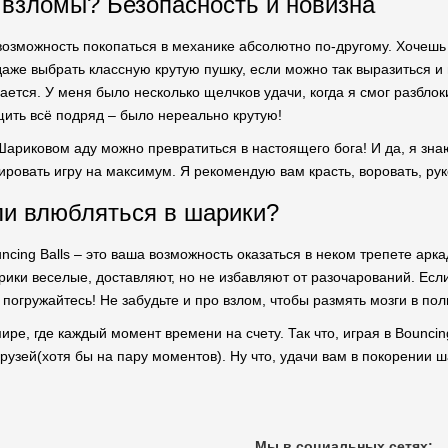
взломы? Безопасность и новизна
озможность покопаться в механике абсолютно по-другому. Хочешь
даже выбрать классную крутую пушку, если можно так выразиться 
ается. У меня было несколько щелчков удачи, когда я смог разблок
ить всё подряд – было нереально крутую!
 Шариковом аду можно превратиться в настоящего бога! И да, я знаю
ировать игру на максимум. Я рекомендую вам красть, воровать, р
 ли влюбляться в шарики?
uncing Balls – это ваша возможность оказаться в неком трепете арк
рики веселые, доставляют, но не избавляют от разочарований. Ес
 погружайтесь! Не забудьте и про взлом, чтобы размять мозги в по
ре, где каждый момент времени на счету. Так что, играя в Bouncing
рузей(хотя бы на пару моментов). Ну что, удачи вам в покорении ш
Мы в социальных сетях: