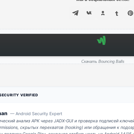
Скачать Bouncing Balls
ECURITY VERIFIED
man
— Android Security Expert
ический анализ APK через JADX-GUI и проверка подписей ключе
missions, скрытых перехватов (hooking) или обращения к под
у подписи Google Play, сохраняя стабильность на Android 14/15.