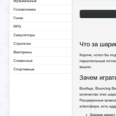
Музыкальные
Головоломки
Гонки
RPG
Симуляторы
Что за шарик
Стратегии
Викторины
Короче, хотел бы под
Словесные
параллельным потоком
вышло.
Спортивные
Зачем играт
Вообще, Bouncing Ba
количество этих шар
Расширенные возможн
атмосфера, есть адд
Шарики имеют р