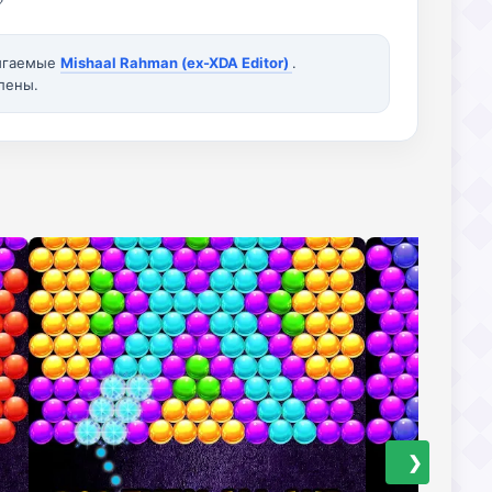
вигаемые
Mishaal Rahman (ex-XDA Editor)
.
лены.
❯