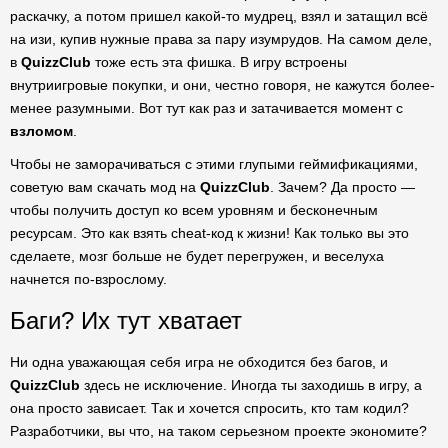
раскачку, а потом пришел какой-то мудрец, взял и затащил всё
на изи, купив нужные права за пару изумрудов. На самом деле,
в
QuizzClub
тоже есть эта фишка. В игру встроены
внутриигровые покупки, и они, честно говоря, не кажутся более-
менее разумными. Вот тут как раз и затачивается момент с
взломом
.
Чтобы не заморачиваться с этими глупыми геймификациями,
советую вам скачать мод на
QuizzClub
. Зачем? Да просто —
чтобы получить доступ ко всем уровням и бесконечным
ресурсам. Это как взять cheat-код к жизни! Как только вы это
сделаете, мозг больше не будет перегружен, и веселуха
начнется по-взрослому.
Баги? Их тут хватает
Ни одна уважающая себя игра не обходится без багов, и
QuizzClub
здесь не исключение. Иногда ты заходишь в игру, а
она просто зависает. Так и хочется спросить, кто там кодил?
Разработчики, вы что, на таком серьезном проекте экономите?