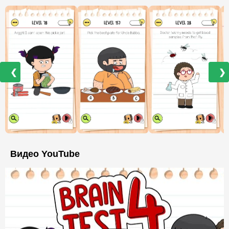
❮
❯
Видео YouTube