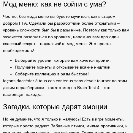
Мод меню: как не сойти с ума?
Честно, без мода меню вы будете мучиться, как в старом
добром ГТА. Сделали бы разработчики более открытыми –
уровень сложности был бы в разы ниже. Поэтому как только вам
захочется разогнаться по уровням, напомню вам про один
классный секрет – подключайте мод меню. Это просто
необходимость!
Выбирайте уровни, которые вам хочется пройти;
Получайте монеты и открывайте всякие ништяки;
Соберите коллекцию в разы быстрее!
façons daccéder à tous ces contenus sans devoir tourner по этим
диким неразберихам– так что мод на Brain Test 4 – это
настоящая находка.
Загадки, которые дарят эмоции
Но не думайте, что я только и жалуюсь! Есть в игре моменты,
которые просто радуют. Забавные птички, милые противники, и
сам стиль оформления – это всё круто. Также меня по призам