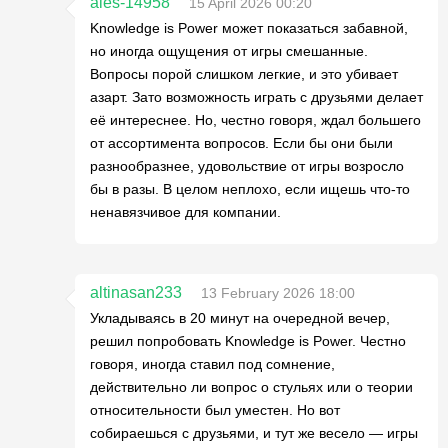
ales-14958
15 April 2026 00:20
Knowledge is Power может показаться забавной,
но иногда ощущения от игры смешанные.
Вопросы порой слишком легкие, и это убивает
азарт. Зато возможность играть с друзьями делает
её интереснее. Но, честно говоря, ждал большего
от ассортимента вопросов. Если бы они были
разнообразнее, удовольствие от игры возросло
бы в разы. В целом неплохо, если ищешь что-то
ненавязчивое для компании.
altinasan233
13 February 2026 18:00
Укладываясь в 20 минут на очередной вечер,
решил попробовать Knowledge is Power. Честно
говоря, иногда ставил под сомнение,
действительно ли вопрос о стульях или о теории
относительности был уместен. Но вот
собираешься с друзьями, и тут же весело — игры