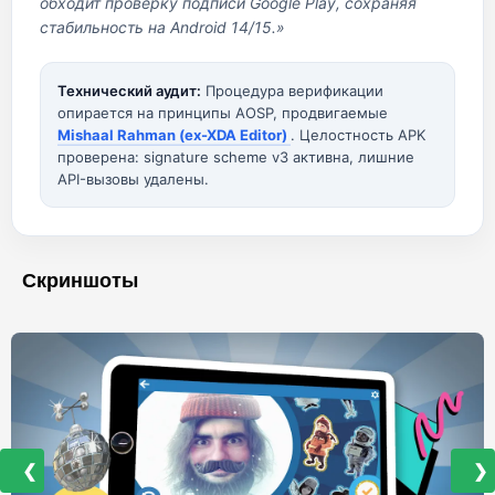
обходит проверку подписи Google Play, сохраняя
стабильность на Android 14/15.»
Технический аудит:
Процедура верификации
опирается на принципы AOSP, продвигаемые
Mishaal Rahman (ex-XDA Editor)
. Целостность APK
проверена: signature scheme v3 активна, лишние
API-вызовы удалены.
Скриншоты
❮
❯