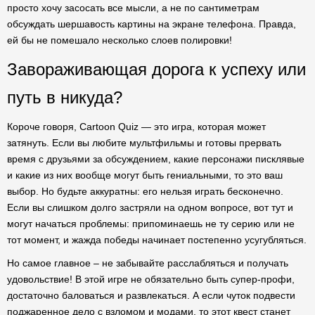
просто хочу засосать все мысли, а не по сантиметрам
обсуждать шершавость картины на экране телефона. Правда,
ей бы не помешало несколько слоев полировки!
Завораживающая дорога к успеху или
путь в никуда?
Короче говоря, Cartoon Quiz — это игра, которая может
затянуть. Если вы любите мультфильмы и готовы прервать
время с друзьями за обсуждением, какие персонажи писклявые
и какие из них вообще могут быть гениальными, то это ваш
выбор. Но будьте аккуратны: его нельзя играть бесконечно.
Если вы слишком долго застряли на одном вопросе, вот тут и
могут начаться проблемы: припоминаешь не ту серию или не
тот момент, и жажда победы начинает постепенно усугубляться.
Но самое главное – не забывайте расслабляться и получать
удовольствие! В этой игре не обязательно быть супер-профи,
достаточно баловаться и развлекаться. А если чуток подвести
поджаренное дело с взломом и модами, то этот квест станет