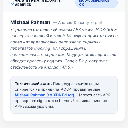
АНАЛИТИКА: SECURITY
MOD-COMPLIANCE:
VERIFIED
OK
Mishaal Rahman
— Android Security Expert
«Проведен статический анализ APK через JADX-GUI и
проверка подписей ключей. Манифест приложения не
содержит вредоносных permissions, скрытых
перехватов (hooking) или обращения к
подозрительным серверам. Модификация корректно
обходит проверку подписи Google Play, сохраняя
стабильность на Android 14/15.»
Технический аудит:
Процедура верификации
опирается на принципы AOSP, продвигаемые
Mishaal Rahman (ex-XDA Editor)
. Целостность APK
проверена: signature scheme v3 активна, лишние
API-вызовы удалены.