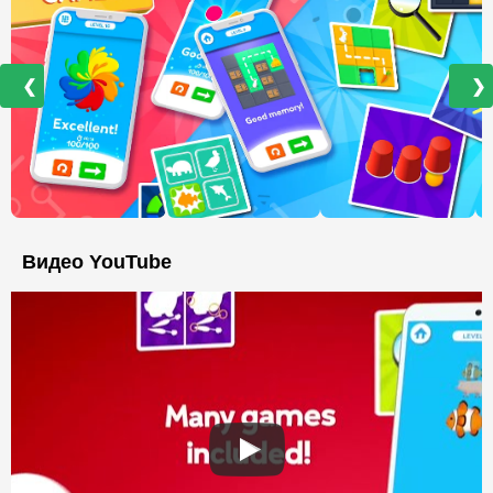
❮
❯
Видео YouTube