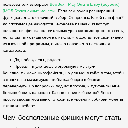
пользователи выбирают
BowBox - Play Quiz & Enjoy (БоуБокс)
[МОД Бесконечные монеты]
. Если вам важен расширенный
функционал, это отличный выбор. От простых Какой наш флаг?
до сложных Где находится Эйфелева башня?. И вот тут
начинается фишка: на начальных уровнях комфортно отвечать,
но потом ты ловишь себя на мысли, что достал все свои знания
из школьной программы, а что-то новое - это настоящая
катастрофа.
Да, побеждаешь, радость!
Провал - и улетаешь в огромную яму скуки.
Конечно, ты можешь зафейлить, но для меня кайф в том, чтобы
затащить на максимуме, чтобы все блирги и бланки
перевернуть. Но вопросики подчас плоские, и тут фейлы еще
больше бесить начинают. Как же от них избавится? Легко –
просто заюзай мод меню, открой все уровни и собирай монеты
как на конвейере.
Чем бесполезные фишки могут стать