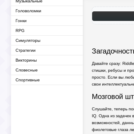
Музыкальные
Головоломки
Гонки
RPG
Симуляторы
Загадочност
Стратегии
Викторины
Давайте сразу: Riddl
Словесные
стишки, ребусы и про
просто. Если вы люб
Спортивные
свои интеллектуальн
Мозговой шт
Слушайте, теперь по
IQ. Одна из задачек
возможностей, данны
фиолетовые глаза лез