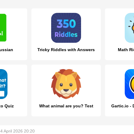
ussian
Tricky Riddles with Answers
Math Ri
to Quiz
What animal are you? Test
Gartic.io -
4 April 2026 20:20