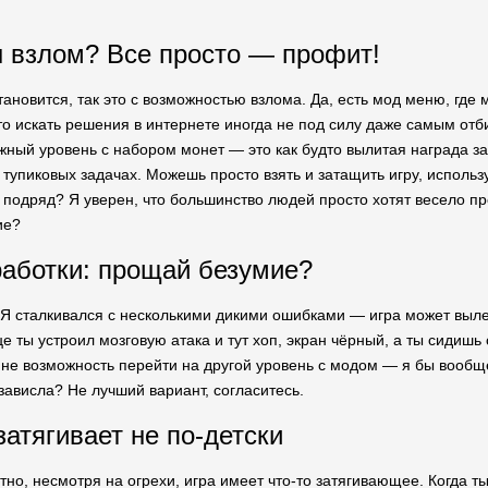
 взлом? Все просто — профит!
тановится, так это с возможностью взлома. Да, есть мод меню, где
то искать решения в интернете иногда не под силу даже самым отби
жный уровень с набором монет — это как будто вылитая награда за 
о тупиковых задачах. Можешь просто взять и затащить игру, использ
 подряд? Я уверен, что большинство людей просто хотят весело пр
ие?
работки: прощай безумие?
 Я сталкивался с несколькими дикими ошибками — игра может вылета
це ты устроил мозговую атака и тут хоп, экран чёрный, а ты сидишь 
 не возможность перейти на другой уровень с модом — я бы вообще
 зависла? Не лучший вариант, согласитесь.
затягивает не по-детски
тно, несмотря на огрехи, игра имеет что-то затягивающее. Когда т