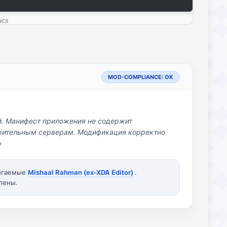
ics
MOD-COMPLIANCE: OK
й. Манифест приложения не содержит
озрительным серверам. Модификация корректно
»
вигаемые
Mishaal Rahman (ex-XDA Editor)
.
лены.