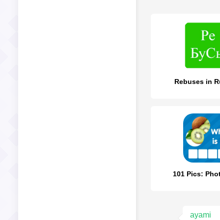
Rebuses in R
101 Pics: Pho
ayami