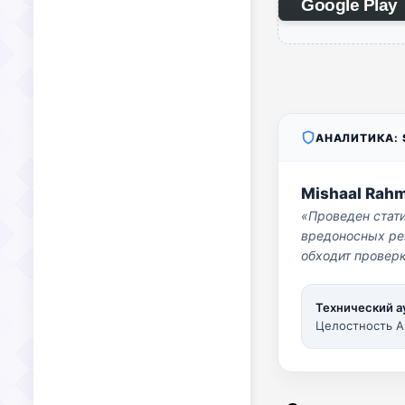
Google Play
АНАЛИТИКА: S
Mishaal Rah
«Проведен стат
вредоносных per
обходит проверк
Технический а
Целостность A