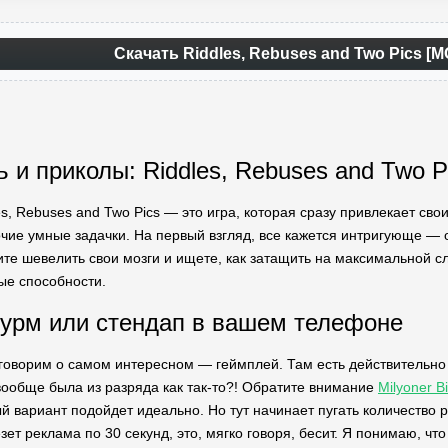
Скачать Riddles, Rebuses and Two Pics [
ь и приколы: Riddles, Rebuses and Two 
es, Rebuses and Two Pics — это игра, которая сразу привлекает св
чие умные задачки. На первый взгляд, все кажется интригующе — ок
ите шевелить свои мозги и ищете, как затащить на максимальной с
ые способности.
урм или стендап в вашем телефоне
говорим о самом интересном — геймплей. Там есть действительно 
 вообще была из разряда как так-то?! Обратите внимание
Milyoner B
й вариант подойдет идеально. Но тут начинает пугать количество р
ет реклама по 30 секунд, это, мягко говоря, бесит. Я понимаю, что