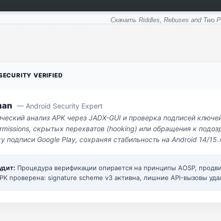
Скачать Riddles, Rebuses and Two P
ECURITY VERIFIED
man
— Android Security Expert
ический анализ APK через JADX-GUI и проверка подписей ключе
missions, скрытых перехватов (hooking) или обращения к под
у подписи Google Play, сохраняя стабильность на Android 14/15.
удит:
Процедура верификации опирается на принципы AOSP, прод
PK проверена: signature scheme v3 активна, лишние API-вызовы уда