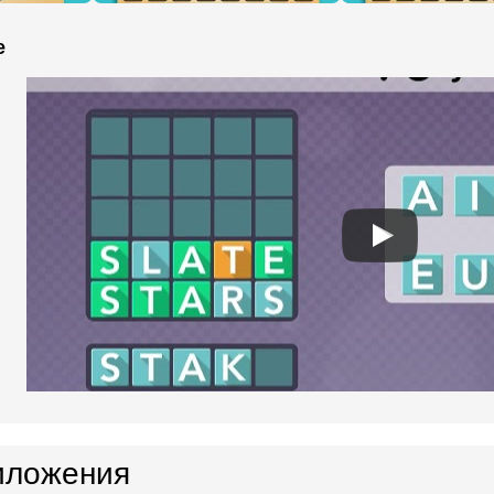
e
иложения