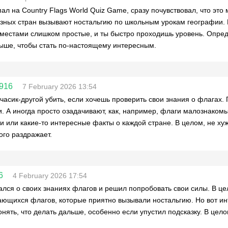
пал на Country Flags World Quiz Game, сразу почувствовал, что эт
зных стран вызывают ностальгию по школьным урокам географии. Но
местами слишком простые, и ты быстро проходишь уровень. Опред
ыше, чтобы стать по-настоящему интересным.
916
7 February 2026 13:54
часик-другой убить, если хочешь проверить свои знания о флагах.
. А иногда просто озадачивают, как, например, флаги малознаком
и или какие-то интересные факты о каждой стране. В целом, не ху
ого раздражает.
6
4 February 2026 17:54
лся о своих знаниях флагов и решил попробовать свои силы. В цел
ющихся флагов, которые приятно вызывали ностальгию. Но вот ин
онять, что делать дальше, особенно если упустил подсказку. В цело