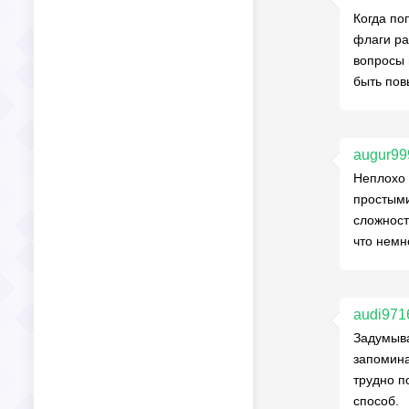
Когда по
флаги ра
вопросы 
быть пов
augur99
Неплохо 
простыми
сложност
что немн
audi971
Задумыва
запомина
трудно п
способ.