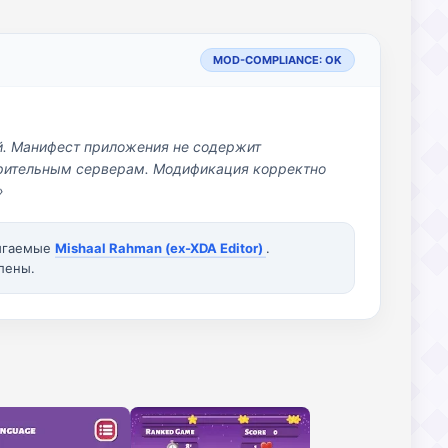
MOD-COMPLIANCE: OK
й. Манифест приложения не содержит
озрительным серверам. Модификация корректно
»
вигаемые
Mishaal Rahman (ex-XDA Editor)
.
лены.