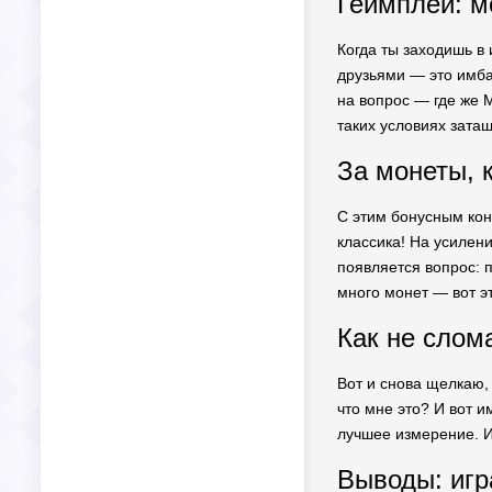
Геймплей: м
Когда ты заходишь в 
друзьями — это имба!
на вопрос — где же М
таких условиях зата
За монеты, к
С этим бонусным кон
классика! На усилен
появляется вопрос: 
много монет — вот э
Как не слом
Вот и снова щелкаю, 
что мне это? И вот 
лучшее измерение. И 
Выводы: игр