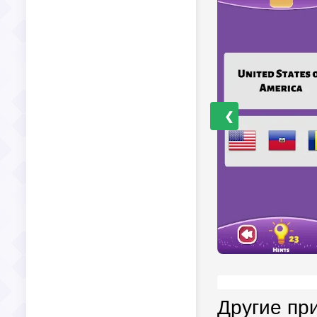
❮
Другие пр