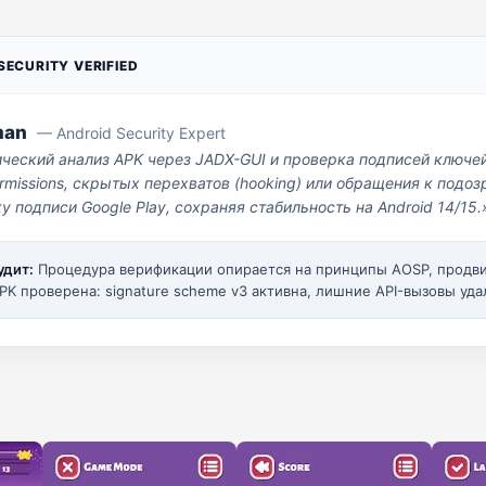
ECURITY VERIFIED
man
— Android Security Expert
ический анализ APK через JADX-GUI и проверка подписей ключе
missions, скрытых перехватов (hooking) или обращения к под
у подписи Google Play, сохраняя стабильность на Android 14/15.
удит:
Процедура верификации опирается на принципы AOSP, прод
PK проверена: signature scheme v3 активна, лишние API-вызовы уда