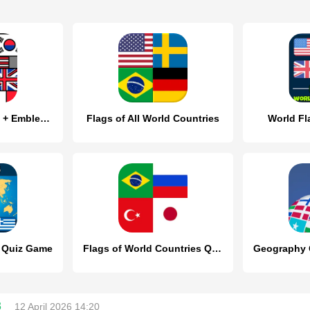
Flags of the World + Emblems:
Flags of All World Countries
World Fl
 Quiz Game
Flags of World Countries Quiz
3
12 April 2026 14:20