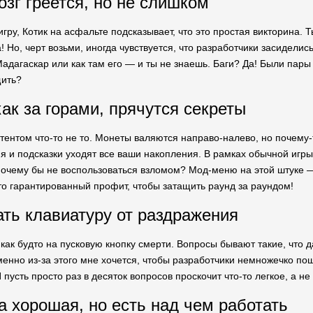
озг греется, но не слишком
игру, Котик на асфальте подсказывает, что это простая викторина
 Но, черт возьми, иногда чувствуется, что разработчики засиделись
адагаскар или как там его — и ты не знаешь. Баги? Да! Были пары р
щить?
ак за горами, прячутся секреты
тентом что-то не то. Монеты валяются направо-налево, но почему-
ия и подсказки уходят все ваши накопления. В рамках обычной игры
почему бы не воспользоваться взломом? Мод-меню на этой штуке — э
то гарантированный профит, чтобы затащить раунд за раундом!
ать клавиатуру от раздражения
как будто на пусковую кнопку смерти. Вопросы бывают такие, что д
именно из-за этого мне хочется, чтобы разработчики немножечко п
пусть просто раз в десяток вопросов проскочит что-то легкое, а н
а хорошая, но есть над чем работать