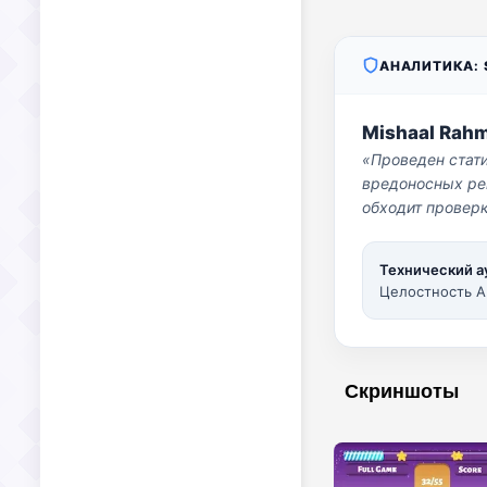
АНАЛИТИКА: S
Mishaal Rah
«Проведен стат
вредоносных per
обходит проверк
Технический а
Целостность A
Скриншоты