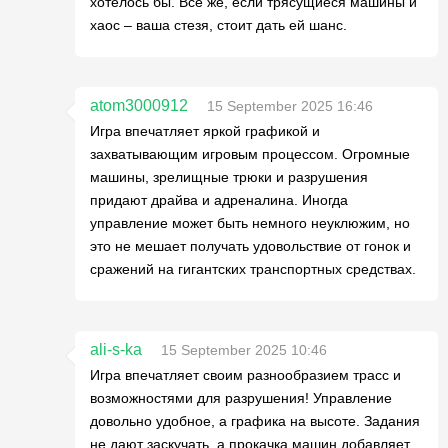
хотелось бы. Все же, если трясущиеся машины и
хаос – ваша стезя, стоит дать ей шанс.
atom3000912
15 September 2025 16:46
Игра впечатляет яркой графикой и
захватывающим игровым процессом. Огромные
машины, зрелищные трюки и разрушения
придают драйва и адреналина. Иногда
управление может быть немного неуклюжим, но
это не мешает получать удовольствие от гонок и
сражений на гигантских транспортных средствах.
ali-s-ka
15 September 2025 10:46
Игра впечатляет своим разнообразием трасс и
возможностями для разрушения! Управление
довольно удобное, а графика на высоте. Задания
не дают заскучать, а прокачка машин добавляет