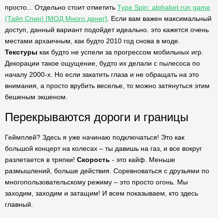
просто... Отдельно стоит отметить
Type Spin: alphabet run game
(Тайп Спин) [МОД Много денег]
. Если вам важен максимальный
доступ, данный вариант подойдет идеально. это кажется очень
местами архаичным, как будто 2010 год снова в моде.
Текстуры
как будто не успели за прогрессом мобильных игр.
Декорации такое ощущение, будто их делали с пылесоса по
началу 2000-х. Но если закатить глаза и не обращать на это
внимания, а просто врубить веселье, то можно затянуться этим
бешеным экшеном.
Перекрываются дороги и границы
Геймплей? Здесь я уже начинаю подключаться! Это как
большой концерт на колесах – ты давишь на газ, и все вокруг
разлетается в тряпки!
Скорость
- это кайф. Меньше
размышлений, больше действия. Соревноваться с друзьями по
многопользовательскому режиму – это просто огонь. Мы
заходим, заходим и затащим! И всем показываем, кто здесь
главный.