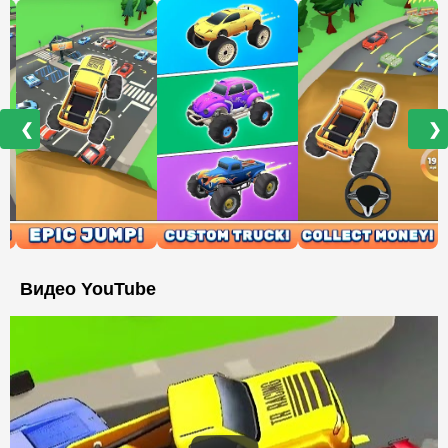
❮
❯
Видео YouTube