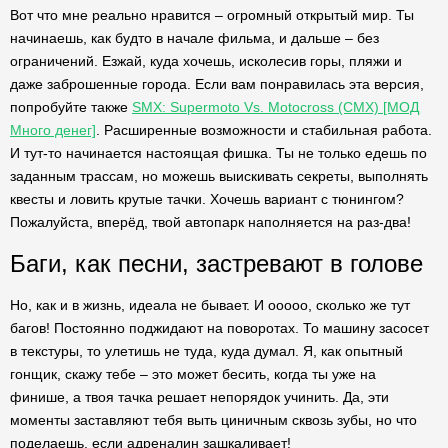
Вот что мне реально нравится – огромный открытый мир. Ты
начинаешь, как будто в начале фильма, и дальше – без
ограничений. Езжай, куда хочешь, исколесив горы, пляжи и
даже заброшенные города. Если вам понравилась эта версия,
попробуйте также
SMX: Supermoto Vs. Motocross (СМХ) [МОД
Много денег]
. Расширенные возможности и стабильная работа.
И тут-то начинается настоящая фишка. Ты не только едешь по
заданным трассам, но можешь выискивать секреты, выполнять
квесты и ловить крутые тачки. Хочешь вариант с тюнингом?
Пожалуйста, вперёд, твой автопарк наполняется на раз-два!
Баги, как песни, застревают в голове
Но, как и в жизнь, идеала не бывает. И ооооо, сколько же тут
багов! Постоянно поджидают на поворотах. То машину засосет
в текстуры, то улетишь не туда, куда думал. Я, как опытный
гонщик, скажу тебе – это может бесить, когда ты уже на
финише, а твоя тачка решает непорядок учинить. Да, эти
моменты заставляют тебя выть циничным сквозь зубы, но что
поделаешь, если адреналин зашкаливает!