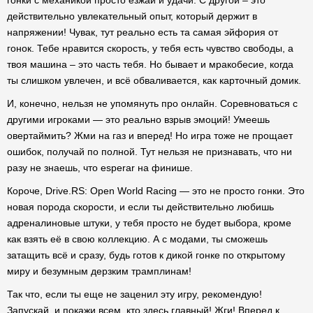
гонки с механикой просто езжай и удачи. С другой – это
действительно увлекательный опыт, который держит в
напряжении! Чувак, тут реально есть та самая эйфория от
гонок. Тебе нравится скорость, у тебя есть чувство свободы, а
твоя машина – это часть тебя. Но бывает и мракобесие, когда
ты слишком увлечен, и всё обваливается, как карточный домик.
И, конечно, нельзя не упомянуть про онлайн. Соревноваться с
другими игроками — это реально взрыв эмоций! Умеешь
овертаймить? Жми на газ и вперед! Но игра тоже не прощает
ошибок, получай по полной. Тут нельзя не признавать, что ни
разу не знаешь, что esperar на финише.
Короче, Drive.RS: Open World Racing — это не просто гонки. Это
новая порода скорости, и если ты действительно любишь
адреналиновые штуки, у тебя просто не будет выбора, кроме
как взять её в свою коллекцию. А с модами, ты сможешь
затащить всё и сразу, будь готов к дикой гонке по открытому
миру и безумным дерзким трамплинам!
Так что, если ты еще не заценил эту игру, рекомендую!
Запускай, и покажи всем, кто здесь главный! Жги! Вперед к