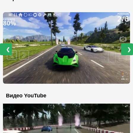
❮
❯
Видео YouTube