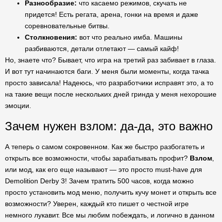
Разнообразие:
что касаемо режимов, скучать не
придется! Есть регата, арена, гонки на время и даже
соревновательные битвы.
Столкновения:
вот что реально имба. Машины
разбиваются, детали отлетают — самый кайф!
Но, знаете что? Бывает, что игра на третий раз забивает в глаза.
И вот тут начинаются баги. У меня были моменты, когда тачка
просто зависала! Надеюсь, что разработчики исправят это, а то
на такие вещи после нескольких дней гринда у меня нехорошие
эмоции.
Зачем нужен взлом: да-да, это важно
А теперь о самом сокровенном. Как же быстро разбогатеть и
открыть все возможности, чтобы зарабатывать профит?
Взлом
,
или мод, как его еще называют — это просто must-have для
Demolition Derby 3! Зачем тратить 500 часов, когда можно
просто установить мод меню, получить кучу монет и открыть все
возможности? Уверен, каждый кто пишет о честной игре
немного лукавит. Все мы любим побеждать, и логично в данном