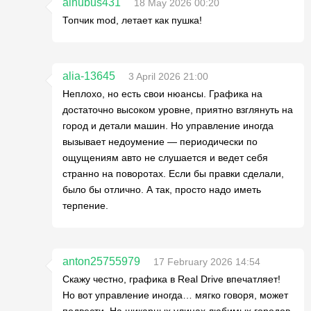
alhubus431
18 May 2026 00:20
Топчик mod, летает как пушка!
alia-13645
3 April 2026 21:00
Неплохо, но есть свои нюансы. Графика на
достаточно высоком уровне, приятно взглянуть на
город и детали машин. Но управление иногда
вызывает недоумение — периодически по
ощущениям авто не слушается и ведет себя
странно на поворотах. Если бы правки сделали,
было бы отлично. А так, просто надо иметь
терпение.
anton25755979
17 February 2026 14:54
Скажу честно, графика в Real Drive впечатляет!
Но вот управление иногда… мягко говоря, может
подвести. На шикарных улицах любимых городов