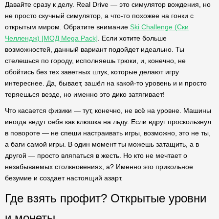
Давайте сразу к делу. Real Drive — это симулятор вождения, но
не просто скучный симулятор, а что-то похожее на гонки с
открытым миром. Обратите внимание
Ski Challenge (Ски
Челлендж) [МОД Mega Pack]
. Если хотите больше
возможностей, данный вариант подойдет идеально. Ты
стелешься по городу, исполняешь трюки, и, конечно, не
обойтись без тех заветных штук, которые делают игру
интереснее. Да, бывает, зашёл на какой-то уровень и и просто
теряешься везде, но именно это дико затягивает!
Что касается физики — тут, конечно, не всё на уровне. Машины
иногда ведут себя как клюшка на льду. Если вдруг проскользнул
в повороте — не спеши настраивать игры, возможно, это не ты,
а баги самой игры. В один момент ты можешь затащить, а в
другой — просто вляпаться в жесть. Но кто не мечтает о
незабываемых столкновениях, а? Именно это прикольное
безумие и создает настоящий азарт.
Где взять профит? Открытые уровни
и монеты