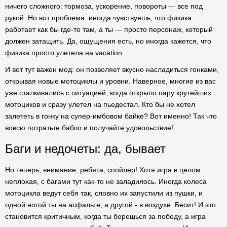
ничего сложного: тормоза, ускорение, повороты — все под
рукой. Но вот проблема: иногда чувствуешь, что физика
работает как бы где-то там, а ты — просто персонаж, который
должен затащить. Да, ощущения есть, но иногда кажется, что
физика просто улетела на vacation.
И вот тут важен мод: он позволяет вкусно насладиться гонками,
открывая новые мотоциклы и уровни. Наверное, многие из вас
уже сталкивались с ситуацией, когда открыло пару крутейших
мотоциков и сразу улетел на пьедестал. Кто бы не хотел
залететь в гонку на супер-имбовом байке? Вот именно! Так что
вовсю потратьте бабло и получайте удовольствие!
Баги и недочеты: да, бывает
Но теперь, внимание, ребята, спойлер! Хотя игра в целом
неплохая, с багами тут как-то не заладилось. Иногда колеса
мотоцикла ведут себя так, словно их запустили из пушки, и
одной ногой ты на асфальте, а другой - в воздухе. Бесит! И это
становится критичным, когда ты борешься за победу, а игра