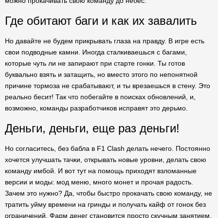
можно прокачивать свою команду до небес.
Где обитают баги и как их завалить
Но давайте не будем прикрывать глаза на правду. В игре есть
свои подводные камни. Иногда сталкиваешься с багами,
которые чуть ли не запирают при старте гонки. Ты готов
буквально взять и затащить, но вместо этого по непонятной
причине тормоза не срабатывают, и ты врезаешься в стену. Это
реально бесит! Так что побегайте в поисках обновлений, и,
возможно, команды разработчиков исправят это дерьмо.
Деньги, деньги, еще раз деньги!
Но согласитесь, без бабла в F1 Clash делать нечего. Постоянно
хочется улучшать тачки, открывать новые уровни, делать свою
команду имбой. И вот тут на помощь приходят взломанные
версии и моды: мод меню, много монет и прочая радость.
Зачем это нужно? Да, чтобы быстро прокачать свою команду, не
тратить уйму времени на гринды и получать кайф от гонок без
ограничений. Фарм денег становится просто скучным занятием,