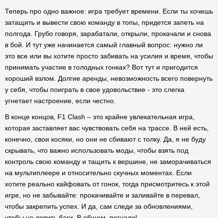
Теперь про одно важное: игра требует времени. Если ты хочешь
затащить и вывести свою команду в топы, придется запеть на
полгода. Грубо говоря, зарабатали, открыли, прокачали и снова
в бой. И тут уже начинается самый главный вопрос: нужно ли
это все или вы хотите просто забивать на усилия и время, чтобы
принимать участие в голодных гонках? Вот тут и пригодится
хороший взлом. Долгие аренды, невозможность всего повернуть
у себя, чтобы поиграть в свое удовольствие - это слегка
угнетает настроение, если честно.
В конце концов, F1 Clash – это крайне увлекательная игра,
которая заставляет вас чувствовать себя на трассе. В ней есть,
конечно, свои косяки, но они не сбивают с толку. Да, я не буду
скрывать, что важно использовать моды, чтобы взять под
контроль свою команду и тащить к вершине, не заморачиваться
на мультиплеере и относительно скучных моментах. Если
хотите реально кайфовать от гонок, тогда присмотритесь к этой
игре, но не забывайте: прокачивайте и заливайте в перевал,
чтобы закрепить успех. И да, сам следи за обновлениями,
чтобы не ловить баги. В общем, погнали!