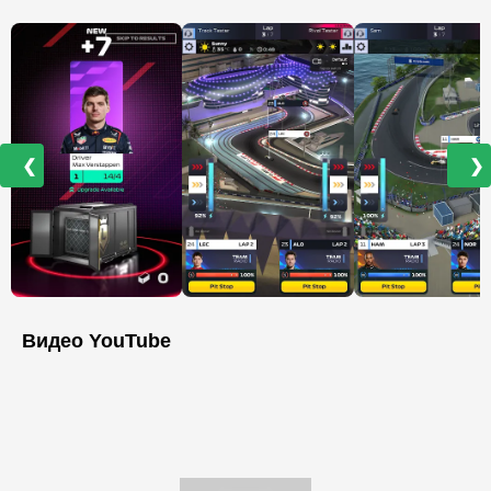
❮
❯
Видео YouTube