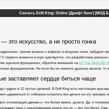
Скачать Drift King: Online (Дрифт Кинг) [МОД
— это искусство, а не просто гонка
адреналин, трение резины о асфальт и мощные тачки, забудьте про в
т! С первого момента в игре чувствуется, что разработчики реальн
уже оценили функционал, обратите внимание на
GT Car Stunt 3D:
нным функционалом. Но если бы не немного душонку жалели, то и
рые заставляют сердце биться чаще
дут гудрон и 12 пустых уровней. В Drift King есть настоящие краса
жно удержаться от соблазна потратить все деньги на эту чумовую м
рос оптимизации движка и, что более важно, доната. Да, я понимаю,
сплывает окно с предложением купить что-то — вот это бесит. Сам