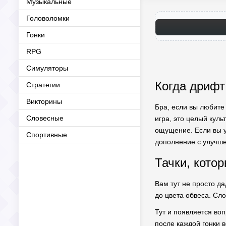
Музыкальные
Головоломки
Гонки
RPG
Симуляторы
Когда дрифт 
Стратегии
Викторины
Бра, если вы любите 
Словесные
игра, это целый куль
ощущение. Если вы 
Спортивные
дополнение с улучше
Тачки, кото
Вам тут не просто да
до цвета обвеса. Сло
Тут и появляется воп
после каждой гонки в