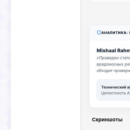
АНАЛИТИКА: S
Mishaal Rah
«Проведен стат
вредоносных per
обходит проверк
Технический а
Целостность A
Скриншоты