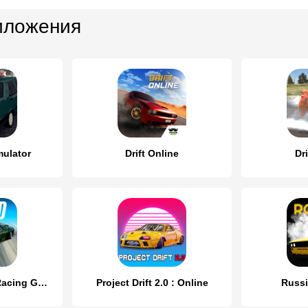
иложения
mulator
Drift Online
Dri
Drift Max World - Racing Game
Project Drift 2.0 : Online
Russi