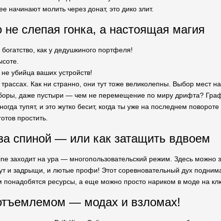
е начинают молить через донат, это дико злит.
 не слепая гонка, а настоящая магия
богатство, как у дедушкиного портфеля!
ысоте.
не убийца ваших устройств!
 трассах. Как ни странно, они тут тоже великолепны. Выбор мест н
боры, даже пустыри — чем не перемещение по миру дрифта? График
огда тупят, и это жутко бесит, когда ты уже на последнем поворот
готов простить.
за спиной — или как затащить вдвоем
Online заходит на ура — многопользовательский режим. Здесь можно
тут и задрыщи, и лютые профи! Этот соревновательный дух поднима
 понадобятся ресурсы, а еще можно просто нариком в моде на клю
отъемлемом — модах и взломах!