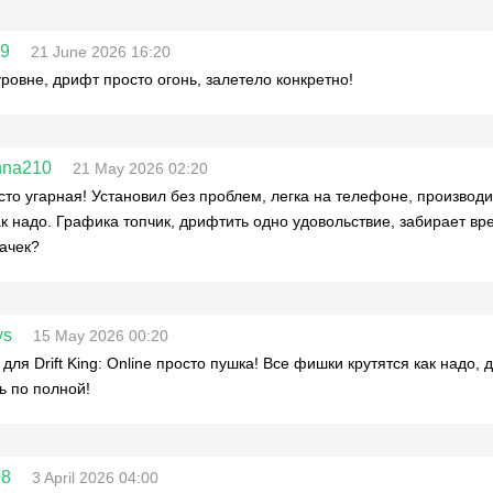
09
21 June 2026 16:20
уровне, дрифт просто огонь, залетело конкретно!
nna210
21 May 2026 02:20
сто угарная! Установил без проблем, легка на телефоне, производи
ак надо. Графика топчик, дрифтить одно удовольствие, забирает вре
ачек?
ys
15 May 2026 00:20
для Drift King: Online просто пушка! Все фишки крутятся как надо, 
 по полной!
08
3 April 2026 04:00