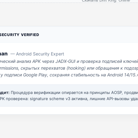
Скачать Drift King: Online
ECURITY VERIFIED
man
— Android Security Expert
ический анализ APK через JADX-GUI и проверка подписей ключе
missions, скрытых перехватов (hooking) или обращения к под
у подписи Google Play, сохраняя стабильность на Android 14/15.
удит:
Процедура верификации опирается на принципы AOSP, прод
PK проверена: signature scheme v3 активна, лишние API-вызовы уда