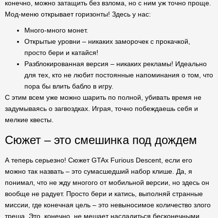
конечно, можно затащить без взлома, но с ним уж точно проще.
Мод-меню открывает горизонты! Здесь у нас:
Много-много монет.
Открытые уровни – никаких заморочек с прокачкой,
просто бери и катайся!
Разблокированная версия – никаких рекламы! Идеально
для тех, кто не любит постоянные напоминания о том, что
пора бы влить бабло в игру.
С этим всем уже можно шарить по полной, убивать время не
задумываясь о загвоздках. Играя, точно побеждаешь себя и
мелкие квесты.
Сюжет – это смешинка под дождем
А теперь серьезно! Сюжет GTAx Furious Descent, если его
можно так назвать – это сумасшедший набор клише. Да, я
понимал, что не жду многого от мобильной версии, но здесь он
вообще не радует. Просто бери и катись, выполняй странные
миссии, где конечная цель – это невыносимое количество злого
треша. Это, конечно, не мешает насладиться бесконечными