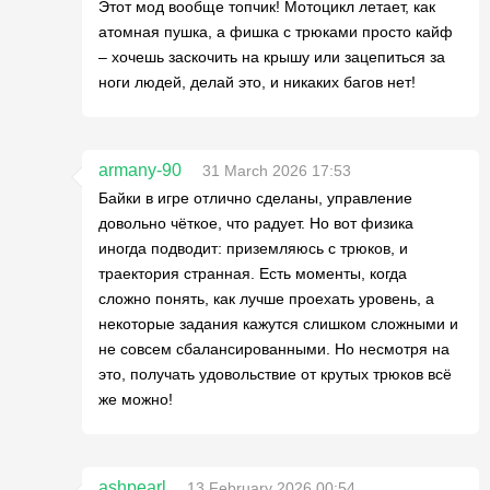
Этот мод вообще топчик! Мотоцикл летает, как
атомная пушка, а фишка с трюками просто кайф
– хочешь заскочить на крышу или зацепиться за
ноги людей, делай это, и никаких багов нет!
armany-90
31 March 2026 17:53
Байки в игре отлично сделаны, управление
довольно чёткое, что радует. Но вот физика
иногда подводит: приземляюсь с трюков, и
траектория странная. Есть моменты, когда
сложно понять, как лучше проехать уровень, а
некоторые задания кажутся слишком сложными и
не совсем сбалансированными. Но несмотря на
это, получать удовольствие от крутых трюков всё
же можно!
ashpearl
13 February 2026 00:54