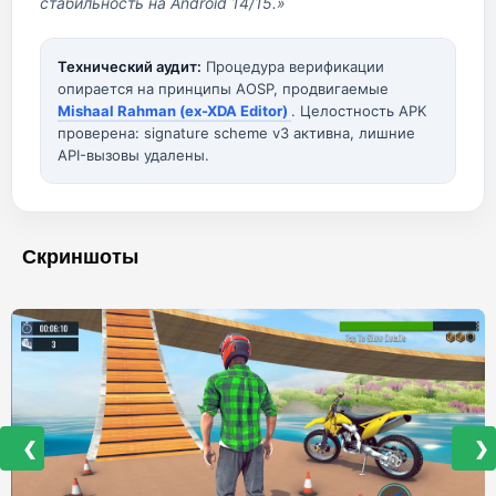
стабильность на Android 14/15.»
Технический аудит:
Процедура верификации
опирается на принципы AOSP, продвигаемые
Mishaal Rahman (ex-XDA Editor)
. Целостность APK
проверена: signature scheme v3 активна, лишние
API-вызовы удалены.
Скриншоты
❮
❯