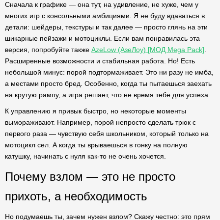
Сначала к графике — она тут, на удивление, не хуже, чем у
многих игр с консольными амбициями. Я не буду вдаваться в
детали: шейдеры, текстуры и так далее — просто глянь на эти
шикарные пейзажи и мотоциклы. Если вам понравилась эта
версия, попробуйте также
AzeLow (АзеЛоу) [МОД Mega Pack]
.
Расширенные возможности и стабильная работа. Но! Есть
небольшой минус: порой подтормаживает. Это ни разу не имба,
а местами просто бред. Особенно, когда ты пытаешься заехать
на крутую рампу, а игра решает, что не время тебе для успеха.
К управлению я привык быстро, но некоторые моменты
вымораживают. Например, порой непросто сделать трюк с
первого раза — чувствую себя школьником, который только на
мотоцикл сел. А когда ты врываешься в гонку на полную
катушку, начинать с нуля как-то не очень хочется.
Почему взлом — это не просто
прихоть, а необходимость
Но подумаешь ты, зачем нужен взлом? Скажу честно: это прям