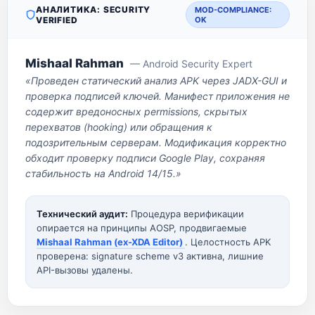
АНАЛИТИКА: SECURITY
MOD-COMPLIANCE:
VERIFIED
OK
Mishaal Rahman
— Android Security Expert
«Проведен статический анализ APK через JADX-GUI и
проверка подписей ключей. Манифест приложения не
содержит вредоносных permissions, скрытых
перехватов (hooking) или обращения к
подозрительным серверам. Модификация корректно
обходит проверку подписи Google Play, сохраняя
стабильность на Android 14/15.»
Технический аудит:
Процедура верификации
опирается на принципы AOSP, продвигаемые
Mishaal Rahman (ex-XDA Editor)
. Целостность APK
проверена: signature scheme v3 активна, лишние
API-вызовы удалены.