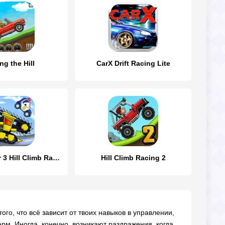
ng the Hill
CarX Drift Racing Lite
Car Eats Car 3 Hill Climb Race
Hill Climb Racing 2
ого, что всё зависит от твоих навыков в управлении,
рм. Иногда, конечно, возникают раздражения, когда