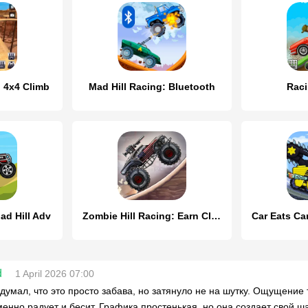
: 4x4 Climb
Mad Hill Racing: Bluetooth
Raci
oad Hill Adv
Zombie Hill Racing: Earn Climb
d
1 April 2026 07:00
думал, что это просто забава, но затянуло не на шутку. Ощущение т
енно радует и бесит. Графика простенькая, но она создает свой ша