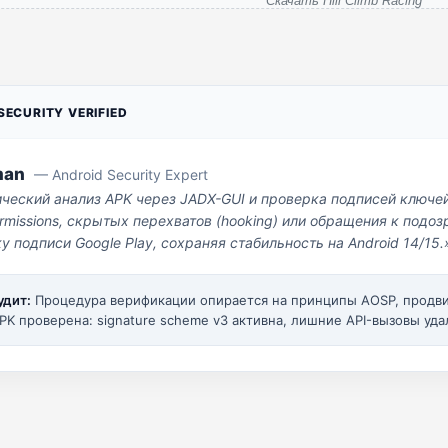
Скачать Hill Climb Racing
ECURITY VERIFIED
man
— Android Security Expert
ический анализ APK через JADX-GUI и проверка подписей ключе
missions, скрытых перехватов (hooking) или обращения к под
у подписи Google Play, сохраняя стабильность на Android 14/15.
удит:
Процедура верификации опирается на принципы AOSP, прод
PK проверена: signature scheme v3 активна, лишние API-вызовы уда