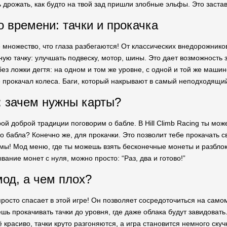
 дрожать, как будто на твой зад пришли злобные эльфы. Это заста
о времени: тачки и прокачка
ое множество, что глаза разбегаются! От классических внедорожни
ную тачку: улучшать подвеску, мотор, шины. Это дает возможность
без ложки дегтя: на одном и том же уровне, с одной и той же машин
не прокачал колеса. Баги, который накрывают в самый неподходящий
: зачем нужны карты?
ой доброй традиции поговорим о бабле. В Hill Climb Racing ты мо
о бабла? Конечно же, для прокачки. Это позволит тебе прокачать св
омы! Мод меню, где ты можешь взять бесконечные монеты и разблоки
вание монет с нуля, можно просто: “Раз, два и готово!”
од, а чем плох?
просто спасает в этой игре! Он позволяет сосредоточиться на само
ь прокачивать тачки до уровня, где даже облака будут завидовать
 красиво, тачки круто разгоняются, а игра становится немного скуч