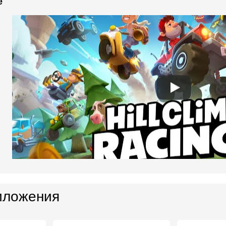
e
иложения