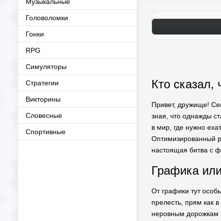
Музыкальные
Головоломки
Гонки
RPG
Симуляторы
Кто сказал, 
Стратегии
Викторины
Привет, дружище! Сег
Словесные
зная, что однажды с
в мир, где нужно еха
Спортивные
Оптимизированный ре
настоящая битва с ф
Графика или
От графики тут особы
прелесть, прям как в
неровным дорожкам и