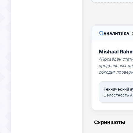
АНАЛИТИКА: S
Mishaal Rah
«Проведен стат
вредоносных per
обходит проверк
Технический а
Целостность A
Скриншоты