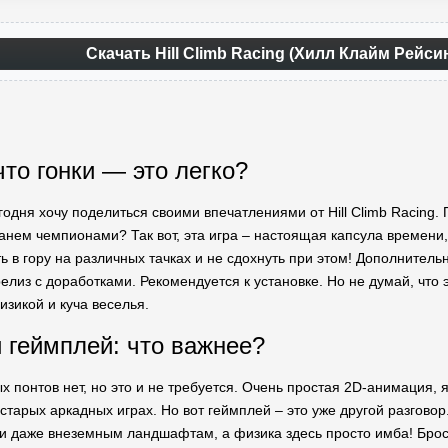
Скачать Hill Climb Racing (Хилл Клайм Рейси
что гонки — это легко?
одня хочу поделиться своими впечатлениями от Hill Climb Racing. 
танем чемпионами? Так вот, эта игра – настоящая капсула времен
ть в гору на различных тачках и не сдохнуть при этом! Дополнител
лиз с доработками. Рекомендуется к установке. Но не думай, что 
изикой и куча веселья.
 геймплей: что важнее?
х понтов нет, но это и не требуется. Очень простая 2D-анимация, 
 старых аркадных играх. Но вот геймплей – это уже другой разгово
 даже внеземным ландшафтам, а физика здесь просто имба! Броса