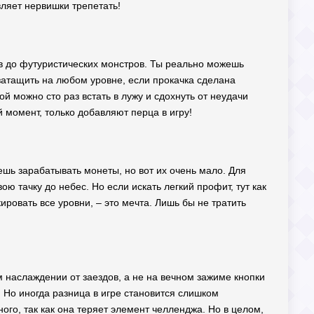
вляет нервишки трепетать!
ков до футуристических монстров. Ты реально можешь
 затащить на любом уровне, если прокачка сделана
ой можно сто раз встать в лужу и сдохнуть от неудачи
 момент, только добавляют перца в игру!
жешь зарабатывать монеты, но вот их очень мало. Для
ою тачку до небес. Но если искать легкий профит, тут как
ровать все уровни, – это мечта. Лишь бы не тратить
м наслаждении от заездов, а не на вечном зажиме кнопки
. Но иногда разница в игре становится слишком
ного, так как она теряет элемент челленджа. Но в целом,