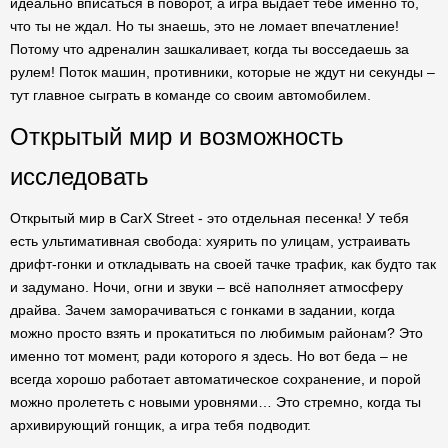
идеально вписаться в поворот, а игра выдает тебе именно то,
что ты не ждал. Но ты знаешь, это не ломает впечатление!
Потому что адреналин зашкаливает, когда ты восседаешь за
рулем! Поток машин, противники, которые не ждут ни секунды –
тут главное сыграть в команде со своим автомобилем.
Открытый мир и возможность
исследовать
Открытый мир в CarX Street - это отдельная песенка! У тебя
есть ультимативная свобода: хуярить по улицам, устраивать
дрифт-гонки и откладывать на своей тачке трафик, как будто так
и задумано. Ночи, огни и звуки – всё наполняет атмосферу
драйва. Зачем заморачиваться с гонками в задании, когда
можно просто взять и прокатиться по любимым районам? Это
именно тот момент, ради которого я здесь. Но вот беда – не
всегда хорошо работает автоматическое сохранение, и порой
можно пролететь с новыми уровнями… Это стремно, когда ты
архивирующий гонщик, а игра тебя подводит.