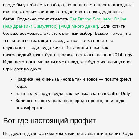
вроде бы у тебя есть свобода, но на деле это просто аркадные
фишки, которые заставляют вздрагивать от каждодневных
багов. Отдельно стоит отметить
Car Driving Simulator: Online
(Кар Драйвинг Симулятор) [МОД Много денег]
. Если хотите
больше возможностей, это отличный выбор. Бывает такое, что
ты пытаешься затащить заезд, а твоя тачка просто не
слушается — едет куда хочет. Выглядит это все как
низкосредний трэш, будто графика осталась где-то в 2014 году.
И да, некоторые машины имеют вид, как будто их выкинули из
игры друг на друга.
Графика: не очень (а иногда так и вовсе — ловите фейл
года).
Баги: их тут пруд пруди, как личных врагов в Call of Duty.
Залипательное управление: вроде просто, но иногда
некомфортно.
Вот где настоящий профит
Но, друзья, даже с этими косяками, есть знатный профит. Когда