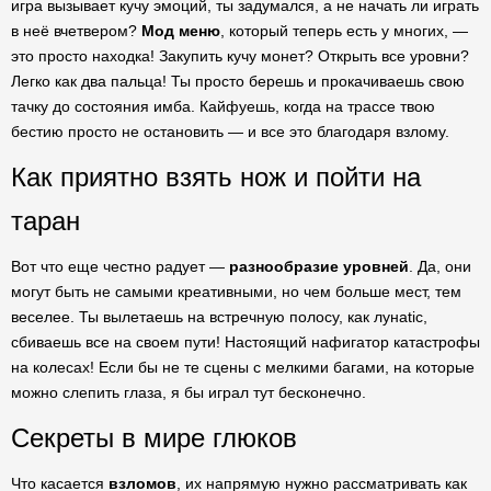
игра вызывает кучу эмоций, ты задумался, а не начать ли играть
в неё вчетвером?
Мод меню
, который теперь есть у многих, —
это просто находка! Закупить кучу монет? Открыть все уровни?
Легко как два пальца! Ты просто берешь и прокачиваешь свою
тачку до состояния имба. Кайфуешь, когда на трассе твою
бестию просто не остановить — и все это благодаря взлому.
Как приятно взять нож и пойти на
таран
Вот что еще честно радует —
разнообразие уровней
. Да, они
могут быть не самыми креативными, но чем больше мест, тем
веселее. Ты вылетаешь на встречную полосу, как лунatic,
сбиваешь все на своем пути! Настоящий нафигатор катастрофы
на колесах! Если бы не те сцены с мелкими багами, на которые
можно слепить глаза, я бы играл тут бесконечно.
Секреты в мире глюков
Что касается
взломов
, их напрямую нужно рассматривать как