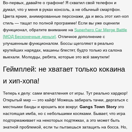
Во-первых, давайте о графоне! Я схватил свой телефон и
думал, что у меня в руках консоль, а не обычный смартфон.
Цвета яркие, анимированные персонажи, да и весь этот хип-хоп
стиль — тащат по полной программе! Если вы уже оценили
функционал, обратите внимание на
Superhero Car Merge Battle
[МОД Бесконечные деньги]
. Отличное дополнение с
улучшенным функционалом. Боссы щеголяют в реально
крутейших нарядах, машины блестят, будто только из салона
выехали. Молодцы, ребята, которые это всё замутили!
Геймплей: не хватает только кокаина
и хип-хопа!
Теперь к делу: сами впечатления от игры. Тут реально хардкор!
Открытый мир — это кайф! Можешь забирать тачки, дергаться с
местными банды и крошить все вокруг.
Gangs Town Story
это
настоящая имба, но с небольшими косяками. Бывает, что игра
подтормаживает на некоторых подтяжках, а это может быть
знатной проблемой, если ты пытаешься затащить на босса. Но,