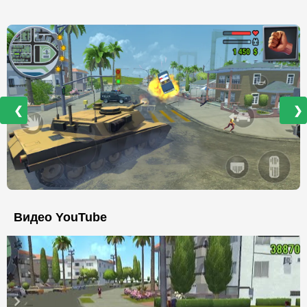
❮
❯
Видео YouTube