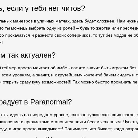
, если у тебя нет читов?
льных маневров в уличных матчах, здесь будет сложнее. Нам нужны 
то ты можешь выбрать одну из ролей – будь то жертва или преследо
о прокачаться и разнести своих соперников, то тут без модов не о
й!
м так актуален?
 геймер просто мечтает об имбе - вот что значит быть игроком без 
 всем уровням, а значит, и к крутейшему контенту! Зачем сидеть и
открыть сразу кучу возможностей! Так можно быстро прокачать пер
радует в Paranormal?
т ты идешь на очередном уровне, слышно гулкое эхо твоих шагов, а 
лкновение с предметами становится почти бессмысленным. Чувств
еду, а игра просто выкидывает! Понимаете, что бывает, когда разр