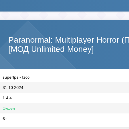
Paranormal: Multiplayer Horror
[МОД Unlimited Money]
superfps - fzco
31.10.2024
1.4.4
Экшен
6+