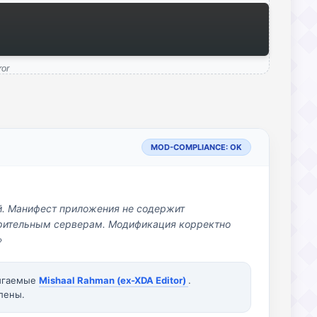
ror
MOD-COMPLIANCE: OK
й. Манифест приложения не содержит
озрительным серверам. Модификация корректно
»
вигаемые
Mishaal Rahman (ex-XDA Editor)
.
лены.