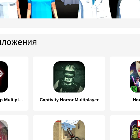
иложения
Eyes Horror & Coop Multiplayer
Captivity Horror Multiplayer
Hor