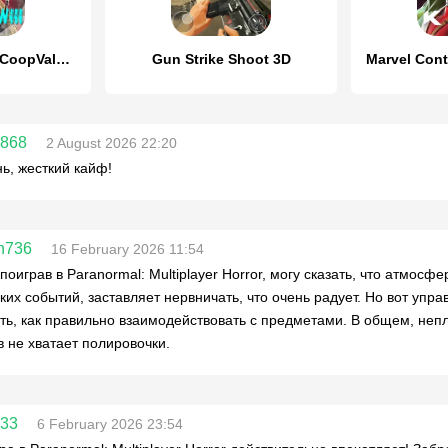
Shooter War WW3 CoopValor 2056
Gun Strike Shoot 3D
a868
2 August 2026 22:20
нь, жесткий кайф!
an736
16 February 2026 11:54
поиграв в Paranormal: Multiplayer Horror, могу сказать, что атмос
ких событий, заставляет нервничать, что очень радует. Но вот уп
ть, как правильно взаимодействовать с предметами. В общем, неп
 не хватает полировочки.
833
6 February 2026 23:54