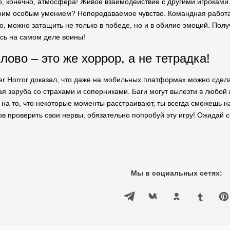
то, конечно, атмосфера! Живое взаимодействие с другими игроками.
оим особым умением? Непередаваемое чувство. Командная работа з
о, можно затащить не только в победе, но и в обилие эмоций. Полу
есь на самом деле воины!
ово – это же хоррор, а не тетрадка!
yer Horror доказал, что даже на мобильных платформах можно сделат
я заруба со страхами и соперниками. Баги могут вылезти в любой 
 на то, что некоторые моменты расстраивают, ты всегда сможешь н
ов проверить свои нервы, обязательно попробуй эту игру! Ожидай сю
Мы в социальных сетях: