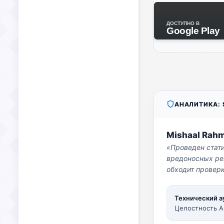
ДОСТУПНО В
Google Play
АНАЛИТИКА: S
Mishaal Rah
«Проведен стат
вредоносных per
обходит проверк
Технический а
Целостность A