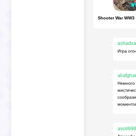
ashadx
Игра ого
aliafgh
Немного 
мистичес
сообрази
моментов
asoil69