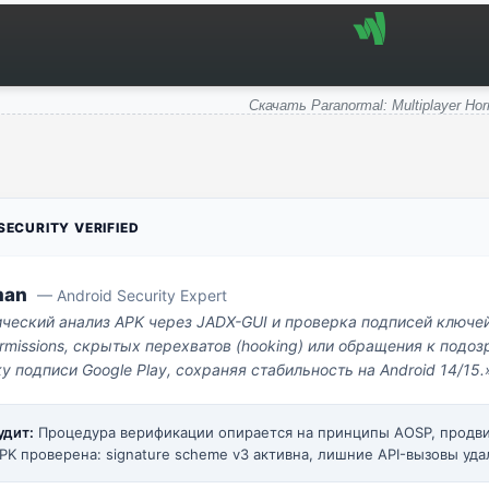
Скачать Paranormal: Multiplayer Hor
ECURITY VERIFIED
man
— Android Security Expert
ический анализ APK через JADX-GUI и проверка подписей ключе
missions, скрытых перехватов (hooking) или обращения к под
у подписи Google Play, сохраняя стабильность на Android 14/15.
удит:
Процедура верификации опирается на принципы AOSP, прод
PK проверена: signature scheme v3 активна, лишние API-вызовы уда