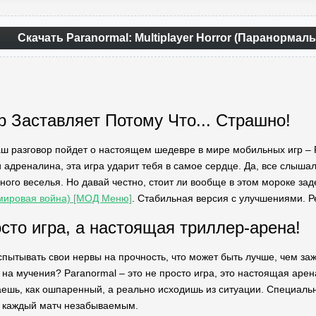
Скачать Paranormal: Multiplayer Horror (Паранормаль
р Заставляет Потому Что... Страшно!
аш разговор пойдет о настоящем шедевре в мире мобильных игр – P
 адреналина, эта игра ударит тебя в самое сердце. Да, все слышал
ого веселья. Но давай честно, стоит ли вообще в этом мороке з
 мировая война) [МОД Меню]
. Стабильная версия с улучшениями. Р
осто игра, а настоящая триллер-арена!
пытывать свои нервы на прочность, что может быть лучше, чем зажм
 на мучения? Paranormal – это не просто игра, это настоящая арена
гаешь, как ошпаренный, а реально исходишь из ситуации. Специа
т каждый матч незабываемым.