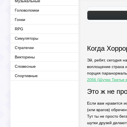
Музыкальные
Головоломки
Гонки
RPG
Симуляторы
Когда Хорро
Стратегии
Викторины
Эй, ребят, сегодня н
Словесные
воплощение страха и
порция паранормальн
Спортивные
2056 (Шутер Третья
Это ж не пр
Если вам нравится ис
(или врагов) обречен
Тут ты не просто бе
шутки друзей делаю