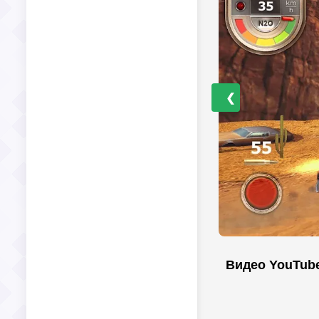
❮
Видео YouTub