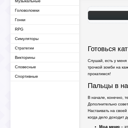
Музыкальные
Головоломки
Гонки
RPG
Симуляторы
Готовься ка
Стратегии
Викторины
Слушай, есть у меня
Словесные
трочкой зомби на ка
прокатимся!
Спортивные
Пальцы в на
В начале, конечно, т
Дополнительно сове
Настаивать на своей
когда дело доходит д
Мод меню
– эт