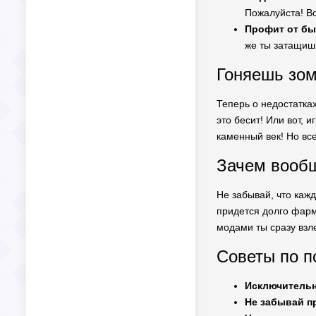
Пожалуйста! Вс
Профит от бы
же ты затащишь
Гоняешь зом
Теперь о недостатках
это бесит! Или вот, 
каменный век! Но все
Зачем вообщ
Не забывай, что кажд
придется долго фарм
модами ты сразу взл
Советы по п
Исключитель
Не забывай п