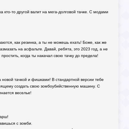
ка кто-то другой валит на мега-долговой тачке. С модами
аются, как резинка, а ты не можешь ехать! Боже, как же
размазать на асфальте. Давай, ребята, это 2023 год, а не
простить, когда ты накачал свою тачку до предела!
за новой тачкой и фишками! В стандартной версии тебе
тоящему создать свою зомбоубийственную машину. С
инается веселье!
арш!
авишься с зомби.