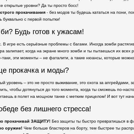
е открытые уровни? Да ты просто босс!
строго прокачивания
- без модов ты будешь кататься на пони, по
 буквально с первой попытки!
би? Будь готов к ужасам!
. В игре есть серьёзные проблемы с багами. Иногда зомби растягив
игра залипает, когда на экране много зомби и ты пытаешься их всех 
-таки, эти моменты – не фаталити, а такие нюансы, которые можно 
е прокачка и моды?
ый уровень – это не просто выживание, это охота за апгрейдами, 
ить, чтобы дотянуться до того момента, когда ты сможешь по-нас
етаешь в полет на мощном танке с метким прицелом! И вот тут нач
обеде без лишнего стресса!
но прокачивай ЗАЩИТУ!
Без защиты ты быстро превратишься в ф
ро оружие!
Чем больше бластеров на борту, тем быстрее ты распр