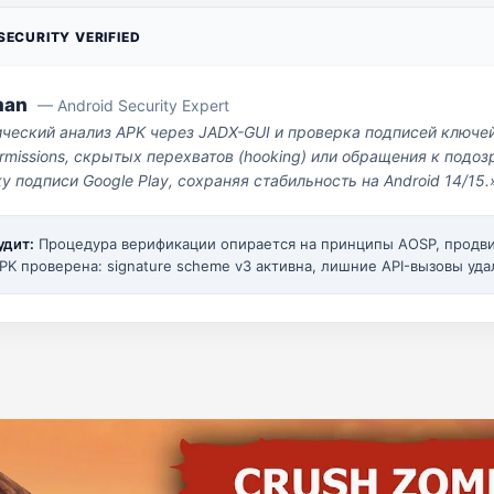
ECURITY VERIFIED
man
— Android Security Expert
ический анализ APK через JADX-GUI и проверка подписей ключе
missions, скрытых перехватов (hooking) или обращения к под
у подписи Google Play, сохраняя стабильность на Android 14/15.
удит:
Процедура верификации опирается на принципы AOSP, прод
PK проверена: signature scheme v3 активна, лишние API-вызовы уда