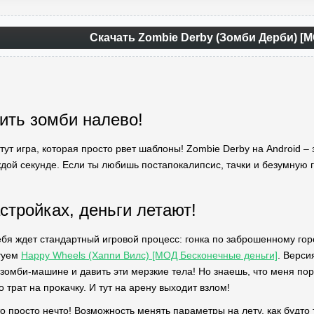
Скачать Zombie Derby (Зомби Дерби) [М
тить зомби налево!
 тут игра, которая просто рвет шаблоны! Zombie Derby на Android
ждой секунде. Если ты любишь постапокалипсис, тачки и безумную 
стройках, деньги летают!
ебя ждет стандартный игровой процесс: гонка по заброшенному горо
туем
Happy Wheels (Хаппи Вилс) [МОД Бесконечные деньги]
. Верси
 зомби-машине и давить эти мерзкие тела! Но знаешь, что меня пор
о трат на прокачку. И тут на арену выходит взлом!
о просто нечто! Возможность менять параметры на лету, как будт