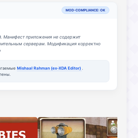
MOD-COMPLIANCE: OK
й. Манифест приложения не содержит
озрительным серверам. Модификация корректно
»
вигаемые
Mishaal Rahman (ex-XDA Editor)
.
лены.