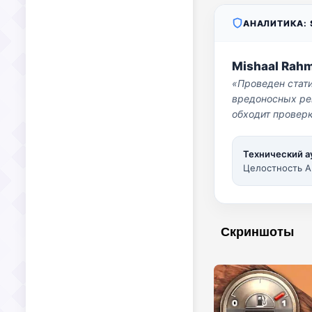
АНАЛИТИКА: S
Mishaal Rah
«Проведен стат
вредоносных per
обходит проверк
Технический а
Целостность A
Скриншоты